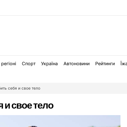
 регіоні
Спорт
Україна
Автоновини
Рейтинги
Їж
ить себя и свое тело
 и свое тело