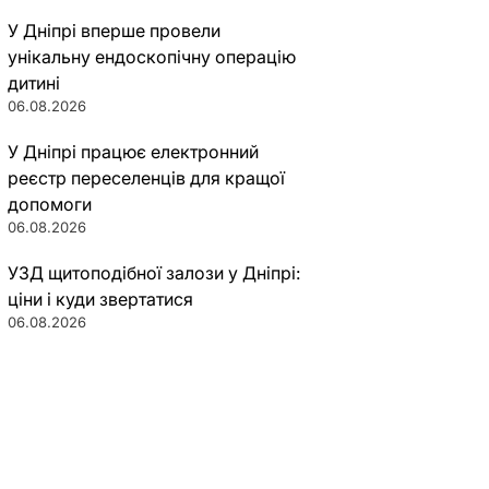
У Дніпрі вперше провели
унікальну ендоскопічну операцію
дитині
06.08.2026
У Дніпрі працює електронний
реєстр переселенців для кращої
допомоги
06.08.2026
УЗД щитоподібної залози у Дніпрі:
ціни і куди звертатися
06.08.2026