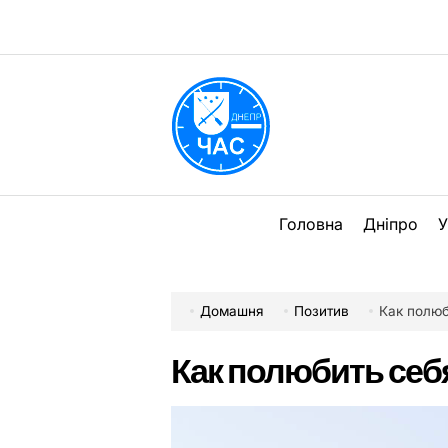
Перейти
до
вмісту
DPChas
Головна
Дніпро
У
Домашня
Позитив
Как полюб
Как полюбить себя