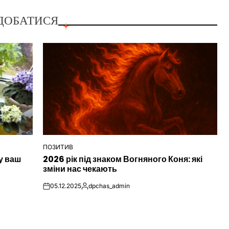
ДОБАТИСЯ
ПОЗИТИВ
ОПУБЛІКУВАТИ
у ваш
2026 рік під знаком Вогняного Коня: які
У
зміни нас чекають
05.12.2025
dpchas_admin
on
Опубліковано