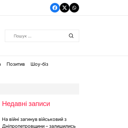
Facebook
Twitter
WhatsApp
Пошук:
а
Позитив
Шоу-біз
Недавні записи
На війні загинув військовий з
Дніпропетровщини – залишились