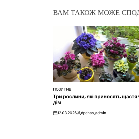
ВАМ ТАКОЖ МОЖЕ СПО
ПОЗИТИВ
ОПУБЛІКУВАТИ
Три рослини, які приносять щастя 
У
дім
12.03.2026
dpchas_admin
on
Опубліковано