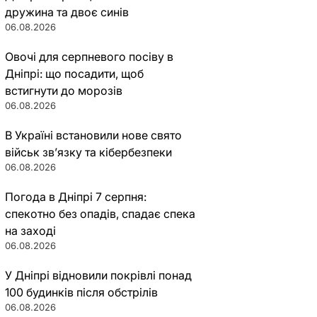
дружина та двоє синів
06.08.2026
Овочі для серпневого посіву в
Дніпрі: що посадити, щоб
встигнути до морозів
06.08.2026
В Україні встановили нове свято
військ зв’язку та кібербезпеки
06.08.2026
Погода в Дніпрі 7 серпня:
спекотно без опадів, спадає спека
на заході
06.08.2026
У Дніпрі відновили покрівлі понад
100 будинків після обстрілів
06.08.2026