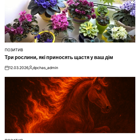
ПОЗИТИВ
ОПУБЛІКУВАТИ
Три рослини, які приносять щастя у ваш дім
У
12.03.2026
dpchas_admin
on
Опубліковано