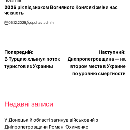
ПОЗИТИВ
ОПУБЛІКУВАТИ
2026 рік під знаком Вогняного Коня: які зміни нас
У
чекають
05.12.2025
dpchas_admin
on
Опубліковано
Навігація
Попередній:
Наступний:
В Турцию хлынул поток
Днепропетровщина — на
записів
туристов из Украины
втором месте в Украине
по уровню смертности
Недавні записи
У Донецькій області загинув військовий з
Дніпропетровщини Роман Юхименко