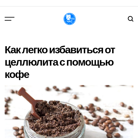
Перейти
до
вмісту
DPChas
Как легко избавиться от
целлюлита с помощью
кофе