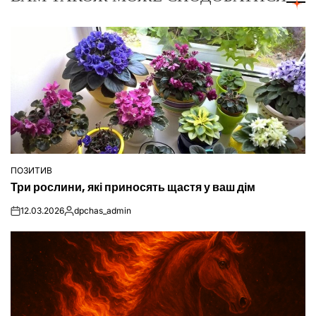
ПОЗИТИВ
ОПУБЛІКУВАТИ
Три рослини, які приносять щастя у ваш дім
У
12.03.2026
dpchas_admin
on
Опубліковано