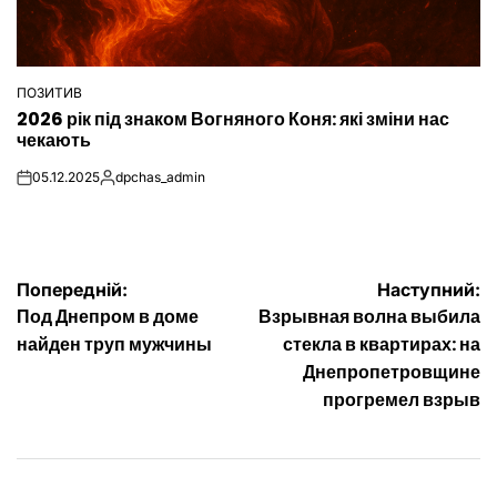
ПОЗИТИВ
ОПУБЛІКУВАТИ
2026 рік під знаком Вогняного Коня: які зміни нас
У
чекають
05.12.2025
dpchas_admin
on
Опубліковано
Навігація
Попередній:
Наступний:
Под Днепром в доме
Взрывная волна выбила
записів
найден труп мужчины
стекла в квартирах: на
Днепропетровщине
прогремел взрыв