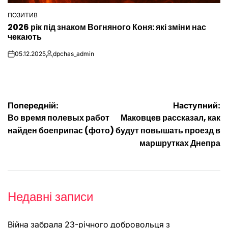
ПОЗИТИВ
ОПУБЛІКУВАТИ
2026 рік під знаком Вогняного Коня: які зміни нас
У
чекають
05.12.2025
dpchas_admin
on
Опубліковано
Навігація
Попередній:
Наступний:
Во время полевых работ
Маковцев рассказал, как
записів
найден боеприпас (фото)
будут повышать проезд в
маршрутках Днепра
Недавні записи
Війна забрала 23-річного добровольця з