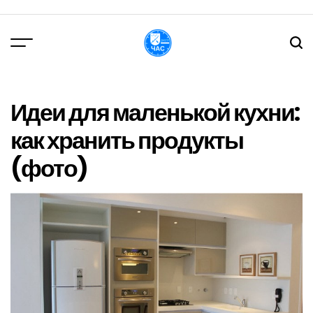
Перейти
до
вмісту
DPChas
Идеи для маленькой кухни:
как хранить продукты
(фото)