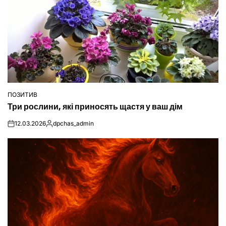
ПОЗИТИВ
ОПУБЛІКУВАТИ
Три рослини, які приносять щастя у ваш дім
У
12.03.2026
dpchas_admin
on
Опубліковано