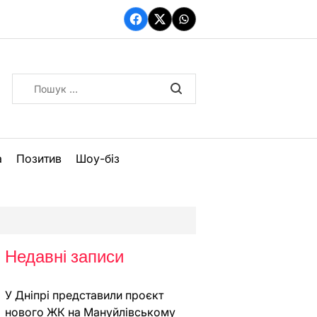
Facebook
Twitter
WhatsApp
Пошук:
а
Позитив
Шоу-біз
Недавні записи
У Дніпрі представили проєкт
нового ЖК на Мануйлівському