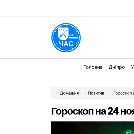
Перейти
до
вмісту
DPChas
Головна
Дніпро
У
Домашня
Позитив
Гороскоп 
Гороскоп на 24 но