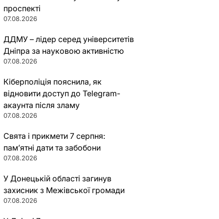
проспекті
07.08.2026
ДДМУ – лідер серед університетів
Дніпра за науковою активністю
07.08.2026
Кіберполіція пояснила, як
відновити доступ до Telegram-
акаунта після зламу
07.08.2026
Свята і прикмети 7 серпня:
пам’ятні дати та забобони
07.08.2026
У Донецькій області загинув
захисник з Межівської громади
07.08.2026