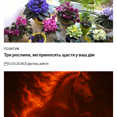
ПОЗИТИВ
ОПУБЛІКУВАТИ
Три рослини, які приносять щастя у ваш дім
У
12.03.2026
dpchas_admin
on
Опубліковано