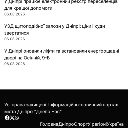
У Дніпрі працює електронний реєстр переселенців
для кращої допомоги
06.08.2026
УЗД щитоподібної залози у Дніпрі: ціни і куди
звертатися
06.08.2026
У Дніпрі оновили ліфти та встановили енергоощадні
двері на Осінній, 9-Б
06.08.2026
Усі права захищені. Інформаційно-новинний портал
міста Дніпро "Днепр Час".
Facebook
Twitter
WhatsApp
Головна
Дніпро
Спорт
У регіоні
Україна