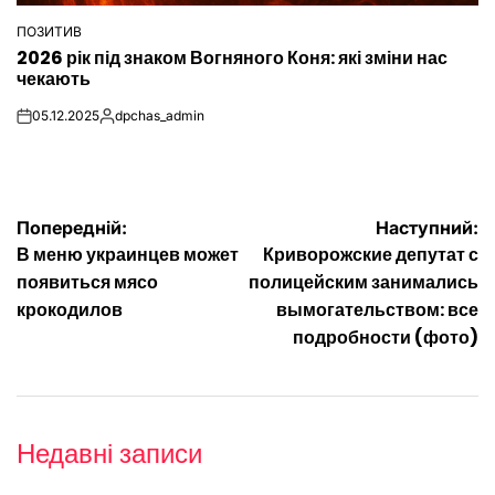
ПОЗИТИВ
ОПУБЛІКУВАТИ
2026 рік під знаком Вогняного Коня: які зміни нас
У
чекають
05.12.2025
dpchas_admin
on
Опубліковано
Навігація
Попередній:
Наступний:
В меню украинцев может
Криворожские депутат с
записів
появиться мясо
полицейским занимались
крокодилов
вымогательством: все
подробности (фото)
Недавні записи