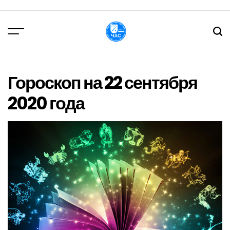
Перейти
до
вмісту
DPChas
Гороскоп на 22 сентября
2020 года