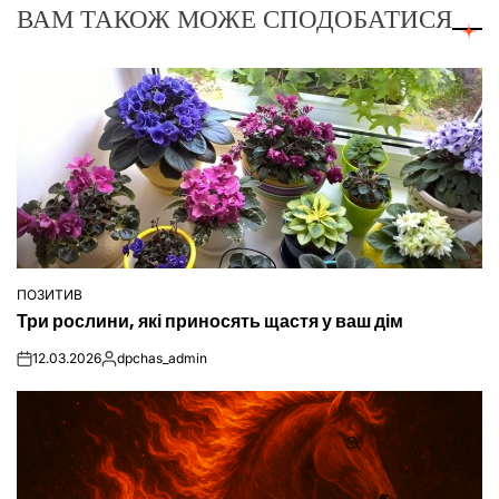
ВАМ ТАКОЖ МОЖЕ СПОДОБАТИСЯ
ПОЗИТИВ
ОПУБЛІКУВАТИ
Три рослини, які приносять щастя у ваш дім
У
12.03.2026
dpchas_admin
on
Опубліковано