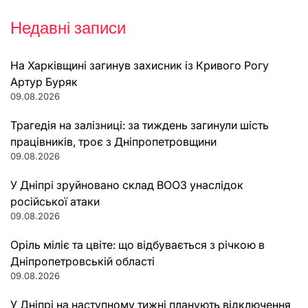
Недавні записи
На Харківщині загинув захисник із Кривого Рогу
Артур Буряк
09.08.2026
Трагедія на залізниці: за тиждень загинули шість
працівників, троє з Дніпропетровщини
09.08.2026
У Дніпрі зруйновано склад ВООЗ унаслідок
російської атаки
09.08.2026
Оріль міліє та цвіте: що відбувається з річкою в
Дніпропетровській області
09.08.2026
У Дніпрі на наступному тижні планують відключення