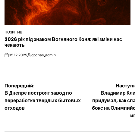
ПОЗИТИВ
ОПУБЛІКУВАТИ
2026 рік під знаком Вогняного Коня: які зміни нас
У
чекають
05.12.2025
dpchas_admin
on
Опубліковано
Навігація
Попередній:
Наступ
В Днепре построят завод по
Владимир Кл
записів
переработке твердых бытовых
придумал, как сп
отходов
бокс на Олимпий
и