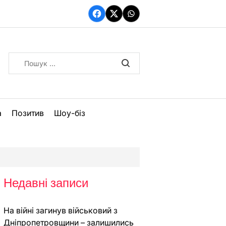
Facebook
Twitter
WhatsApp
Пошук:
а
Позитив
Шоу-біз
Недавні записи
На війні загинув військовий з
Дніпропетровщини – залишились