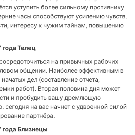
ётся уступить более сильному противнику
черние часы способствуют усилению чувств,
ти, интересу к чужим тайнам, повышению
7 года Телец
 сосредоточиться на привычных рабочих
еловом общении. Наиболее эффективным в
 начатых дел (составление отчета,
емки работ). Вторая половина дня может
ости и пробудить вашу дремлющую
, сегодня на вас начнет с удвоенной силой
арование партнёра.
7 года Близнецы