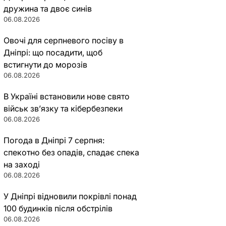
дружина та двоє синів
06.08.2026
Овочі для серпневого посіву в
Дніпрі: що посадити, щоб
встигнути до морозів
06.08.2026
В Україні встановили нове свято
військ зв’язку та кібербезпеки
06.08.2026
Погода в Дніпрі 7 серпня:
спекотно без опадів, спадає спека
на заході
06.08.2026
У Дніпрі відновили покрівлі понад
100 будинків після обстрілів
06.08.2026