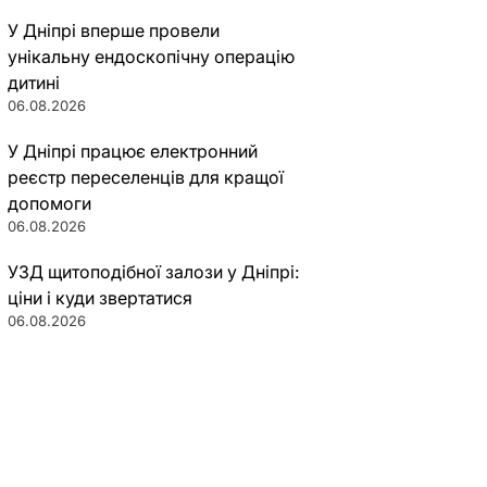
У Дніпрі вперше провели
унікальну ендоскопічну операцію
дитині
06.08.2026
У Дніпрі працює електронний
реєстр переселенців для кращої
допомоги
06.08.2026
УЗД щитоподібної залози у Дніпрі:
ціни і куди звертатися
06.08.2026