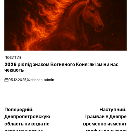
ПОЗИТИВ
ОПУБЛІКУВАТИ
2026 рік під знаком Вогняного Коня: які зміни нас
У
чекають
05.12.2025
dpchas_admin
on
Опубліковано
Навігація
Попередній:
Наступний:
Днепропетровскую
Трамваи в Днепре
записів
область никогда не
временно изменят