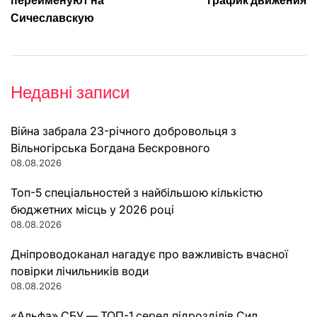
переименуют на
график движения
Сичеславскую
Недавні записи
Війна забрала 23-річного добровольця з
Вільногірська Богдана Бескровного
08.08.2026
Топ-5 спеціальностей з найбільшою кількістю
бюджетних місць у 2026 році
08.08.2026
Дніпроводоканал нагадує про важливість вчасної
повірки лічильників води
08.08.2026
«Альфа» СБУ — ТОП-1 серед підрозділів Сил