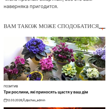
наверняка пригодится.
ВАМ ТАКОЖ МОЖЕ СПОДОБАТИСЯ
ПОЗИТИВ
ОПУБЛІКУВАТИ
Три рослини, які приносять щастя у ваш дім
У
12.03.2026
dpchas_admin
on
Опубліковано