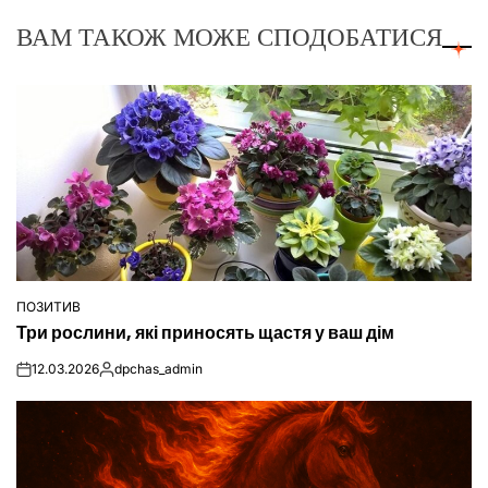
ВАМ ТАКОЖ МОЖЕ СПОДОБАТИСЯ
ПОЗИТИВ
ОПУБЛІКУВАТИ
Три рослини, які приносять щастя у ваш дім
У
12.03.2026
dpchas_admin
on
Опубліковано