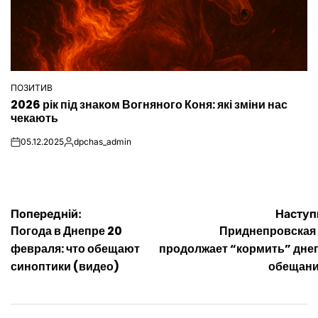
ПОЗИТИВ
ОПУБЛІКУВАТИ
2026 рік під знаком Вогняного Коня: які зміни нас
У
чекають
05.12.2025
dpchas_admin
on
Опубліковано
Навігація
Попередній:
Наступ
Погода в Днепре 20
Приднепровская
записів
февраля: что обещают
продолжает “кормить” дне
синоптики (видео)
обещан