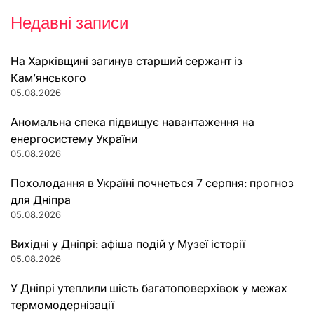
Недавні записи
На Харківщині загинув старший сержант із
Кам’янського
05.08.2026
Аномальна спека підвищує навантаження на
енергосистему України
05.08.2026
Похолодання в Україні почнеться 7 серпня: прогноз
для Дніпра
05.08.2026
Вихідні у Дніпрі: афіша подій у Музеї історії
05.08.2026
У Дніпрі утеплили шість багатоповерхівок у межах
термомодернізації