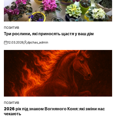
ПОЗИТИВ
ОПУБЛІКУВАТИ
Три рослини, які приносять щастя у ваш дім
У
12.03.2026
dpchas_admin
on
Опубліковано
ПОЗИТИВ
ОПУБЛІКУВАТИ
2026 рік під знаком Вогняного Коня: які зміни нас
У
чекають