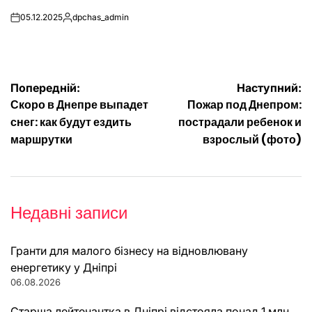
05.12.2025
dpchas_admin
on
Опубліковано
Навігація
Попередній:
Наступний:
Скоро в Днепре выпадет
Пожар под Днепром:
записів
снег: как будут ездить
пострадали ребенок и
маршрутки
взрослый (фото)
Недавні записи
Гранти для малого бізнесу на відновлювану
енергетику у Дніпрі
06.08.2026
Старша лейтенантка в Дніпрі відстояла понад 1 млн