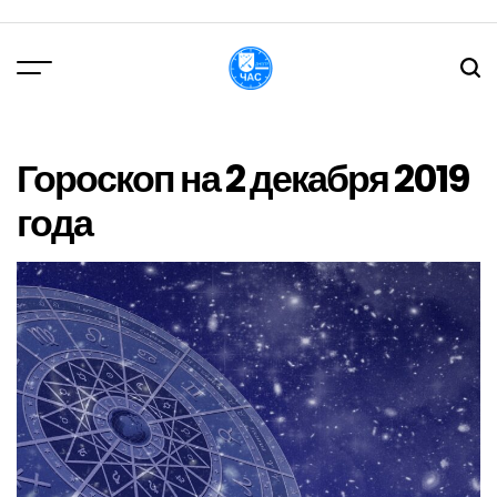
Перейти
до
вмісту
DPChas
Гороскоп на 2 декабря 2019
года