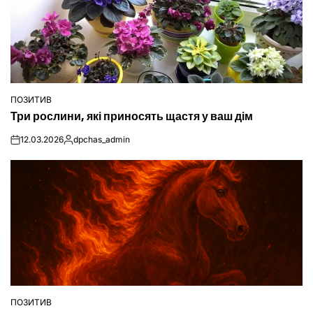
ПОЗИТИВ
ОПУБЛІКУВАТИ
Три рослини, які приносять щастя у ваш дім
У
12.03.2026
dpchas_admin
on
Опубліковано
ПОЗИТИВ
ОПУБЛІКУВАТИ