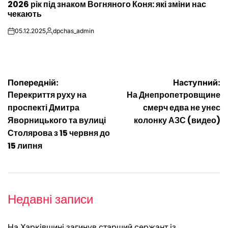
2026 рік під знаком Вогняного Коня: які зміни нас
У
чекають
05.12.2025
dpchas_admin
on
Опубліковано
Навігація
Попередній:
Наступний:
Перекриття руху на
На Днепропетровщине
записів
проспекті Дмитра
смерч едва не унес
Яворницького та вулиці
колонку АЗС (видео)
Столярова з 15 червня до
15 липня
Недавні записи
На Харківщині загинув старший сержант із