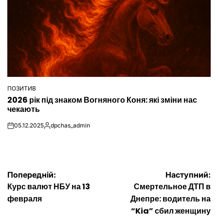
ПОЗИТИВ
ОПУБЛІКУВАТИ
2026 рік під знаком Вогняного Коня: які зміни нас
У
чекають
05.12.2025
dpchas_admin
on
Опубліковано
Навігація
Попередній:
Наступний:
Курс валют НБУ на 13
Смертельное ДТП в
записів
февраля
Днепре: водитель на
“Kia” сбил женщину