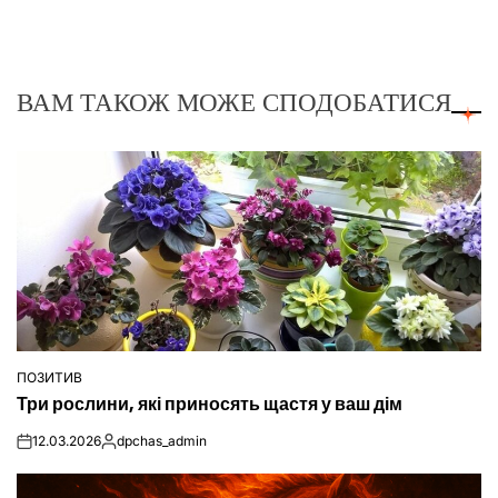
ВАМ ТАКОЖ МОЖЕ СПОДОБАТИСЯ
ПОЗИТИВ
ОПУБЛІКУВАТИ
Три рослини, які приносять щастя у ваш дім
У
12.03.2026
dpchas_admin
on
Опубліковано