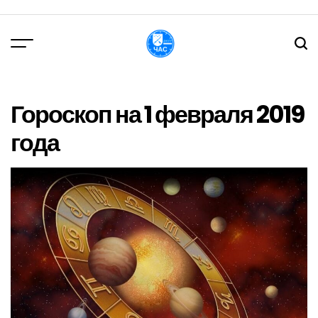
Перейти
до
вмісту
DPChas
Гороскоп на 1 февраля 2019
года