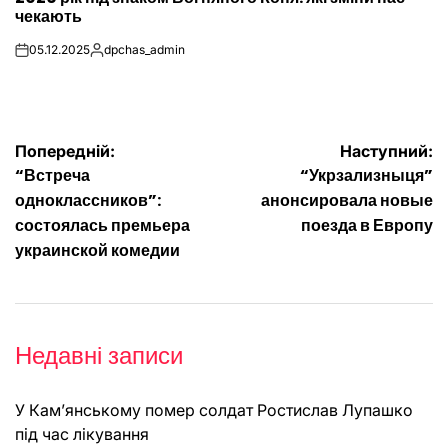
чекають
05.12.2025
dpchas_admin
on
Опубліковано
Навігація
Попередній:
Наступний:
“Встреча
“Укрзализныця”
записів
одноклассников”:
анонсировала новые
состоялась премьера
поезда в Европу
украинской комедии
Недавні записи
У Кам’янському помер солдат Ростислав Лупашко
під час лікування