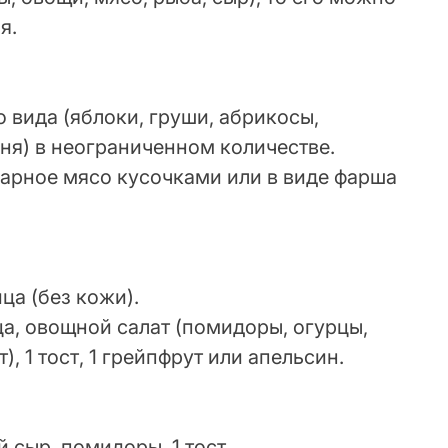
я.
 вида (яблоки, груши, абрикосы,
ыня) в неограниченном количестве.
арное мясо кусочками или в виде фарша
ца (без кожи).
ца, овощной салат (помидоры, огурцы,
), 1 тост, 1 грейпфрут или апельсин.
 сыр, помидоры, 1 тост.