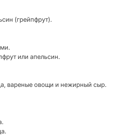
льсин (грейпфрут).
ами.
йпфрут или апельсин.
ца, вареные овощи и нежирный сыр.
а.
а.