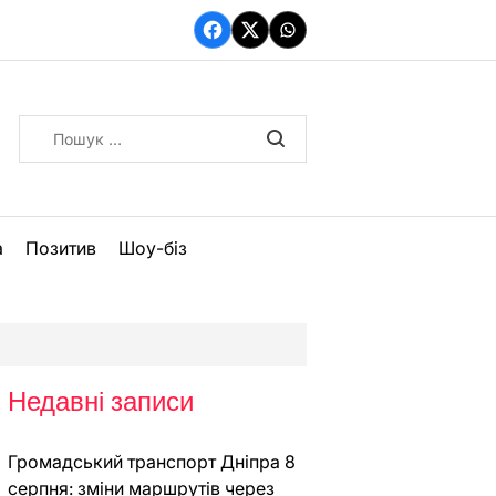
Facebook
Twitter
WhatsApp
Пошук:
а
Позитив
Шоу-біз
Недавні записи
Громадський транспорт Дніпра 8
серпня: зміни маршрутів через