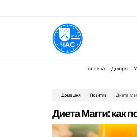
Перейти
до
вмісту
DPChas
Головна
Дніпро
У
Домашня
Позитив
Диета Маг
Диета Магги: как п