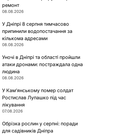
ремонт
08.08.2026
У Дніпрі 8 серпня тимчасово
припинили водопостачання за
кількома адресами
08.08.2026
Уночі в Дніпрі та області пройшли
атаки дронами: постраждала одна
людина
08.08.2026
У Кам’янському помер солдат
Ростислав Лупашко під час
лікування
07.08.2026
Обрізка рослин у серпні: поради
для садівників Дніпра