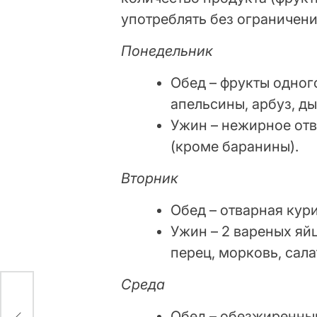
употреблять без ограничени
Понедельник
Обед – фрукты одного
апельсины, арбуз, д
Ужин – нежирное отв
(кроме баранины).
Вторник
Обед – отварная кури
Ужин – 2 вареных яй
перец, морковь, салат
Среда
Обед – обезжиренный