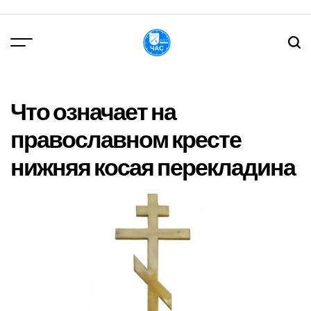
Перейти
до
вмісту
DPChas
Что означает на
православном кресте
нижняя косая перекладина