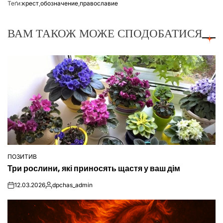
Теґи:
крест
,
обозначение
,
православие
ВАМ ТАКОЖ МОЖЕ СПОДОБАТИСЯ
ПОЗИТИВ
ОПУБЛІКУВАТИ
Три рослини, які приносять щастя у ваш дім
У
12.03.2026
dpchas_admin
on
Опубліковано