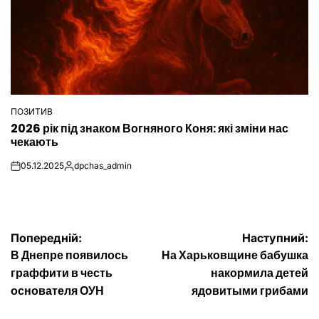
ПОЗИТИВ
ОПУБЛІКУВАТИ
2026 рік під знаком Вогняного Коня: які зміни нас
У
чекають
05.12.2025
dpchas_admin
on
Опубліковано
Навігація
Попередній:
Наступний:
В Днепре появилось
На Харьковщине бабушка
записів
граффити в честь
накормила детей
основателя ОУН
ядовитыми грибами