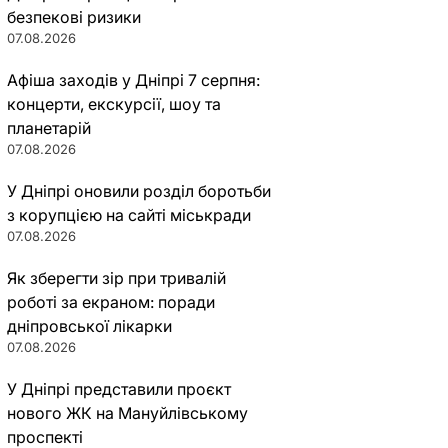
безпекові ризики
07.08.2026
Афіша заходів у Дніпрі 7 серпня:
концерти, екскурсії, шоу та
планетарій
07.08.2026
У Дніпрі оновили розділ боротьби
з корупцією на сайті міськради
07.08.2026
Як зберегти зір при тривалій
роботі за екраном: поради
дніпровської лікарки
07.08.2026
У Дніпрі представили проєкт
нового ЖК на Мануйлівському
проспекті