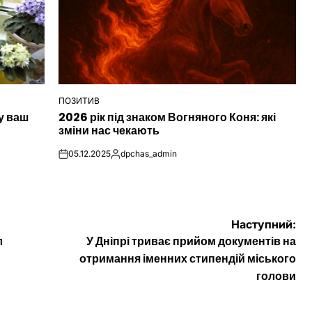
ПОЗИТИВ
ОПУБЛІКУВАТИ
у ваш
2026 рік під знаком Вогняного Коня: які
У
зміни нас чекають
05.12.2025
dpchas_admin
on
Опубліковано
Наступний:
л
У Дніпрі триває прийом документів на
отримання іменних стипендій міського
голови