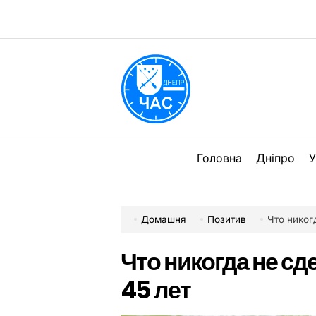
Перейти
до
вмісту
DPChas
Головна
Дніпро
У
Домашня
Позитив
Что никог
Что никогда не с
45 лет