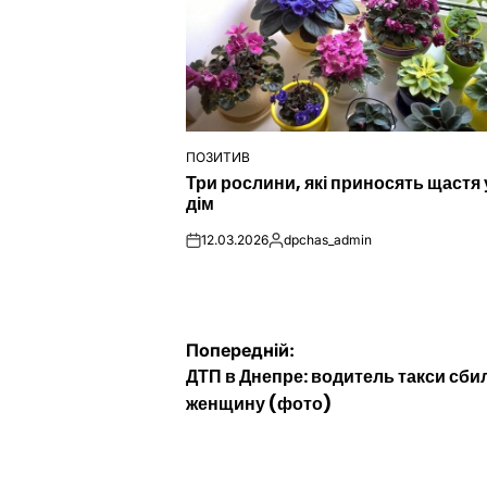
ПОЗИТИВ
ОПУБЛІКУВАТИ
Три рослини, які приносять щастя 
У
дім
12.03.2026
dpchas_admin
on
Опубліковано
Навігація
Попередній:
ДТП в Днепре: водитель такси сби
записів
женщину (фото)