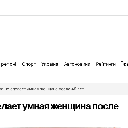
 регіоні
Спорт
Україна
Автоновини
Рейтинги
Їж
да не сделает умная женщина после 45 лет
делает умная женщина после