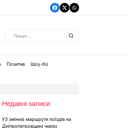
Facebook
Twitter
WhatsApp
Пошук:
а
Позитив
Шоу-біз
Недавні записи
УЗ змінює маршрути поїздів на
Дніпропетровщині через