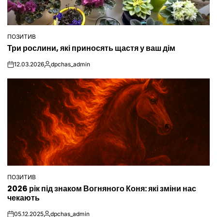
ПОЗИТИВ
ОПУБЛІКУВАТИ
Три рослини, які приносять щастя у ваш дім
У
12.03.2026
dpchas_admin
on
Опубліковано
ПОЗИТИВ
ОПУБЛІКУВАТИ
2026 рік під знаком Вогняного Коня: які зміни нас
У
чекають
05.12.2025
dpchas_admin