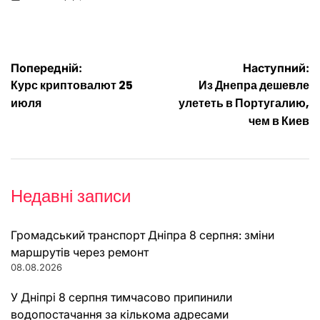
on
Опубліковано
Навігація
Попередній:
Наступний:
Курс криптовалют 25
Из Днепра дешевле
записів
июля
улететь в Португалию,
чем в Киев
Недавні записи
Громадський транспорт Дніпра 8 серпня: зміни
маршрутів через ремонт
08.08.2026
У Дніпрі 8 серпня тимчасово припинили
водопостачання за кількома адресами