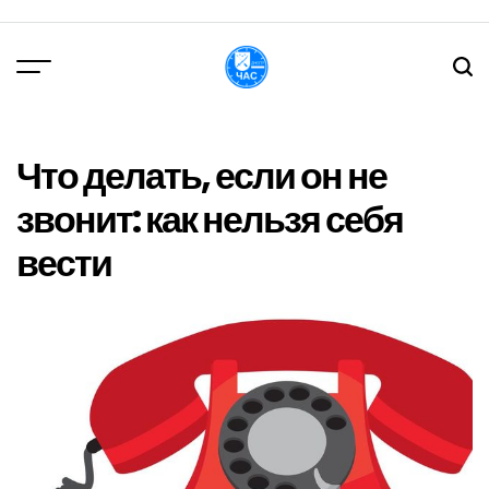
Перейти
до
вмісту
DPChas
Что делать, если он не
звонит: как нельзя себя
вести