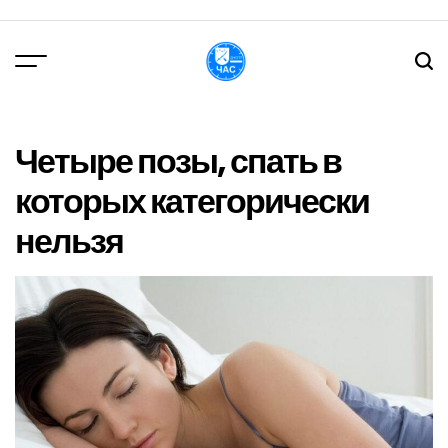
Перейти
до
вмісту
DPChas
Четыре позы, спать в
которых категорически
нельзя