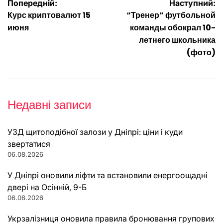
Навігація
Попередній:
Наступний:
Курс криптовалют 15
“Тренер” футбольной
записів
июня
команды обокрал 10-
летнего школьника
(фото)
Недавні записи
УЗД щитоподібної залози у Дніпрі: ціни і куди
звертатися
06.08.2026
У Дніпрі оновили ліфти та встановили енергоощадні
двері на Осінній, 9-Б
06.08.2026
Укрзалізниця оновила правила бронювання групових