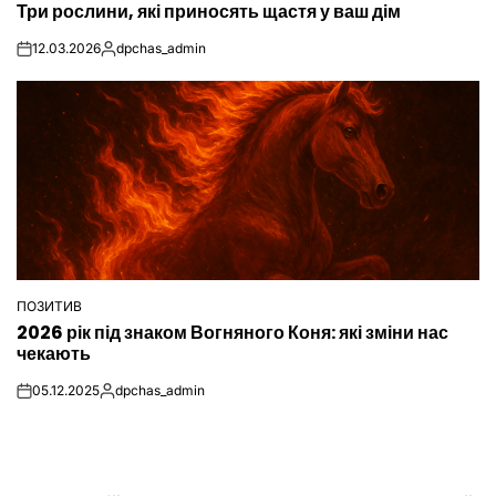
Три рослини, які приносять щастя у ваш дім
У
12.03.2026
dpchas_admin
on
Опубліковано
ПОЗИТИВ
ОПУБЛІКУВАТИ
2026 рік під знаком Вогняного Коня: які зміни нас
У
чекають
05.12.2025
dpchas_admin
on
Опубліковано