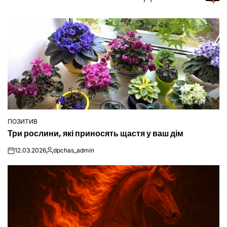
ПОЗИТИВ
ОПУБЛІКУВАТИ
Три рослини, які приносять щастя у ваш дім
У
12.03.2026
dpchas_admin
on
Опубліковано