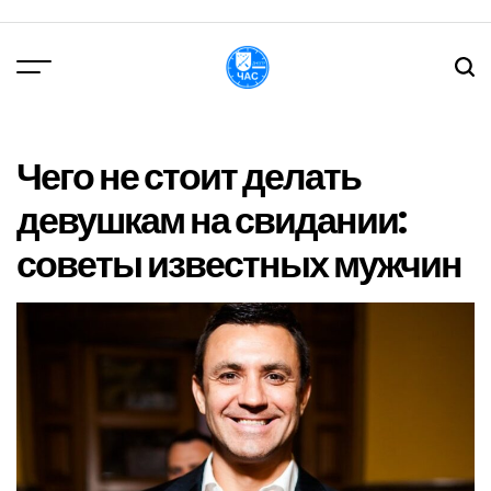
Перейти
до
вмісту
DPChas
Чего не стоит делать
девушкам на свидании:
советы известных мужчин