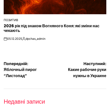
ПОЗИТИВ
ОПУБЛІКУВАТИ
2026 рік під знаком Вогняного Коня: які зміни нас
У
чекають
05.12.2025
dpchas_admin
on
Опубліковано
Навігація
Попередній:
Наступний:
Яблочный пирог
Какие рабочие руки
записів
“Листопад”
нужны в Украине
Недавні записи