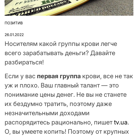
ПОЗИТИВ
ОПУБЛІКУВАТИ
У
26.01.2022
Носителям какой группы крови легче
всего зарабатывать деньги? Давайте
разбираться!
Если у вас
первая группа
крови, все не так
уж и плохо. Ваш главный талант — это
понимание цены денег. Не вы не станете
их бездумно тратить, поэтому даже
незначительными доходами
распорядитесь рационально, пишет
tv.ua
.
О, вы умеете копить! Поэтому от крупных