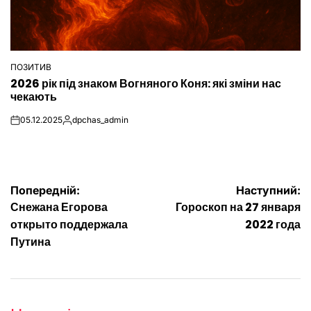
ПОЗИТИВ
ОПУБЛІКУВАТИ
2026 рік під знаком Вогняного Коня: які зміни нас
У
чекають
05.12.2025
dpchas_admin
on
Опубліковано
Навігація
Попередній:
Наступний:
Снежана Егорова
Гороскоп на 27 января
записів
открыто поддержала
2022 года
Путина