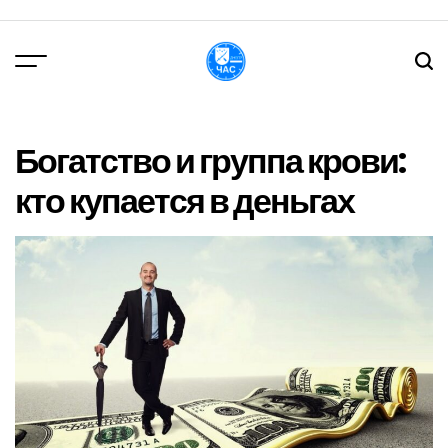
Перейти
до
вмісту
DPChas
Богатство и группа крови:
кто купается в деньгах