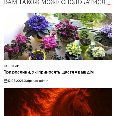
ВАМ ТАКОЖ МОЖЕ СПОДОБАТИСЯ
ПОЗИТИВ
ОПУБЛІКУВАТИ
Три рослини, які приносять щастя у ваш дім
У
12.03.2026
dpchas_admin
on
Опубліковано