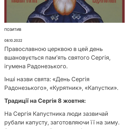
ПОЗИТИВ
ОПУБЛІКУВАТИ
У
08.10.2022
Православною церквою в цей день
вшановується пам’ять святого Сергія,
ігумена Радонезького.
Інші назви свята: «День Сергія
Радонезького», «Курятник», «Капустки».
Традиції на Сергія 8 жовтня:
На Сергія Капустника люди зазвичай
рубали капусту, заготовляючи її на зиму.