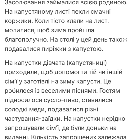
Засолювання займалися всією родиною.
На капустяному листі пекли смачні
коржики. Коли тісто клали на лист,
молилися, щоб зима пройшла
благополучно. На столі у цей день також
подавалися пиріжки з капустою.
На капустки дівчата (капустяниці)
приходили, щоб допомогти тій чи іншій
сім’ї у заготівлі на зиму капусти. Це
робилося із веселими піснями. Гостям
підносилося сусло-пиво, ставилися
солодкі меди, подавалися різні
частування-заїдки. На капустки нерідко
запрошували сім’ї, де були доньки на
виданні. Кількість запрошених залежала