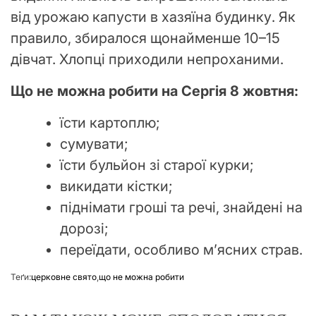
від урожаю капусти в хазяїна будинку. Як
правило, збиралося щонайменше 10–15
дівчат. Хлопці приходили непроханими.
Що не можна робити на Сергія 8 жовтня:
їсти картоплю;
сумувати;
їсти бульйон зі старої курки;
викидати кістки;
піднімати гроші та речі, знайдені на
дорозі;
переїдати, особливо м’ясних страв.
Теґи:
церковне свято
,
що не можна робити