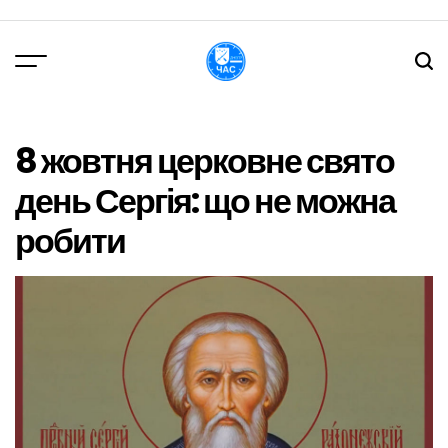
Перейти
до
вмісту
DPChas
8 жовтня церковне свято
день Сергія: що не можна
робити