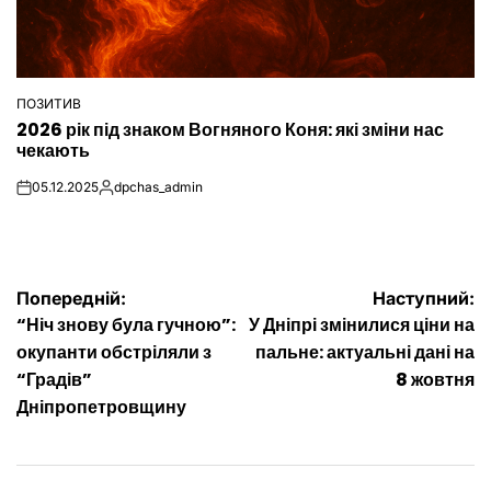
ПОЗИТИВ
ОПУБЛІКУВАТИ
2026 рік під знаком Вогняного Коня: які зміни нас
У
чекають
05.12.2025
dpchas_admin
on
Опубліковано
Навігація
Попередній:
Наступний:
“Ніч знову була гучною”:
У Дніпрі змінилися ціни на
записів
окупанти обстріляли з
пальне: актуальні дані на
“Градів”
8 жовтня
Дніпропетровщину