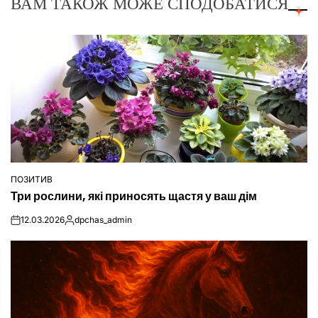
ВАМ ТАКОЖ МОЖЕ СПОДОБАТИСЯ
ПОЗИТИВ
ОПУБЛІКУВАТИ
Три рослини, які приносять щастя у ваш дім
У
12.03.2026
dpchas_admin
on
Опубліковано