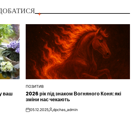
ДОБАТИСЯ
ПОЗИТИВ
ОПУБЛІКУВАТИ
у ваш
2026 рік під знаком Вогняного Коня: які
У
зміни нас чекають
05.12.2025
dpchas_admin
on
Опубліковано