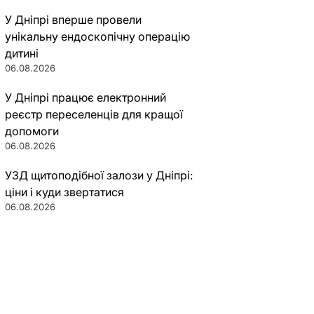
У Дніпрі вперше провели
унікальну ендоскопічну операцію
дитині
06.08.2026
У Дніпрі працює електронний
реєстр переселенців для кращої
допомоги
06.08.2026
УЗД щитоподібної залози у Дніпрі:
ціни і куди звертатися
06.08.2026