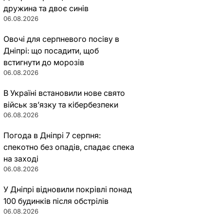
дружина та двоє синів
06.08.2026
Овочі для серпневого посіву в
Дніпрі: що посадити, щоб
встигнути до морозів
06.08.2026
В Україні встановили нове свято
військ зв’язку та кібербезпеки
06.08.2026
Погода в Дніпрі 7 серпня:
спекотно без опадів, спадає спека
на заході
06.08.2026
У Дніпрі відновили покрівлі понад
100 будинків після обстрілів
06.08.2026