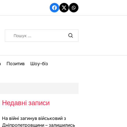
Facebook
Twitter
WhatsApp
Пошук:
а
Позитив
Шоу-біз
Недавні записи
На війні загинув військовий з
Дніпропетровщини – залишились