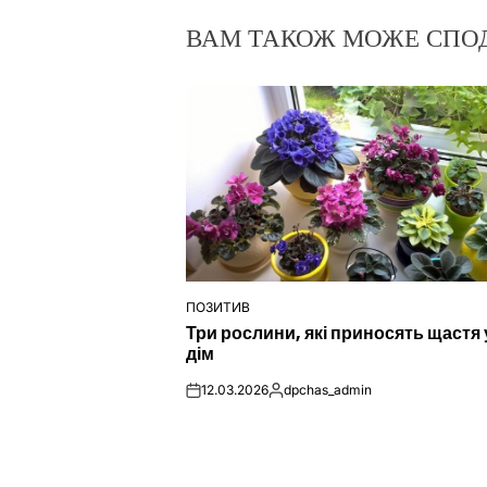
ВАМ ТАКОЖ МОЖЕ СПО
ПОЗИТИВ
ОПУБЛІКУВАТИ
Три рослини, які приносять щастя 
У
дім
12.03.2026
dpchas_admin
on
Опубліковано