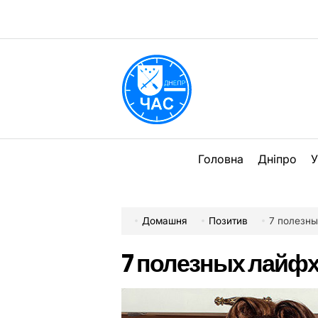
Перейти
до
вмісту
DPChas
Головна
Дніпро
У
Домашня
Позитив
7 полезны
7 полезных лайфх