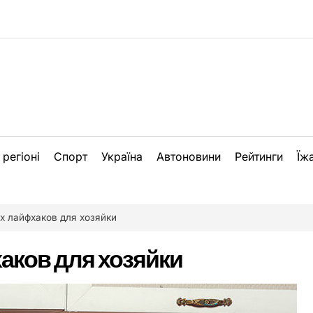
 регіоні
Спорт
Україна
Автоновини
Рейтинги
Їж
х лайфхаков для хозяйки
аков для хозяйки