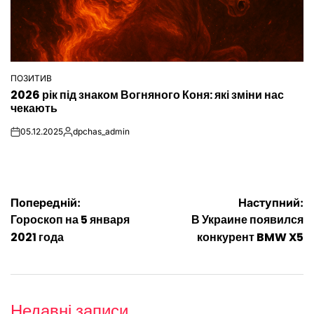
ПОЗИТИВ
ОПУБЛІКУВАТИ
2026 рік під знаком Вогняного Коня: які зміни нас
У
чекають
05.12.2025
dpchas_admin
on
Опубліковано
Навігація
Попередній:
Наступний:
Гороскоп на 5 января
В Украине появился
записів
2021 года
конкурент BMW X5
Недавні записи