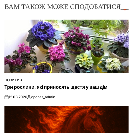
ВАМ ТАКОЖ МОЖЕ СПОДОБАТИСЯ
ПОЗИТИВ
ОПУБЛІКУВАТИ
Три рослини, які приносять щастя у ваш дім
У
12.03.2026
dpchas_admin
on
Опубліковано