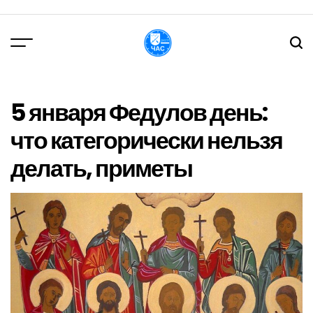
Перейти
до
вмісту
DPChas
5 января Федулов день:
что категорически нельзя
делать, приметы