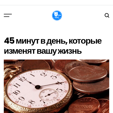
Перейти
до
вмісту
DPChas
45 минут в день, которые
изменят вашу жизнь