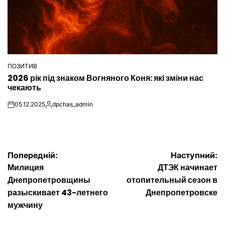
ПОЗИТИВ
ОПУБЛІКУВАТИ
2026 рік під знаком Вогняного Коня: які зміни нас
У
чекають
05.12.2025
dpchas_admin
on
Опубліковано
Навігація
Попередній:
Наступний:
Милиция
ДТЭК начинает
записів
Днепропетровщины
отопительный сезон в
разыскивает 43-летнего
Днепропетровске
мужчину