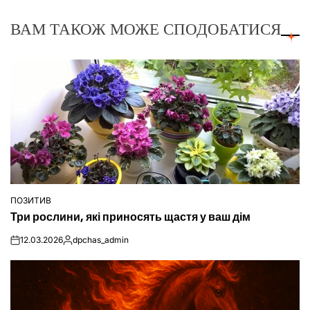
ВАМ ТАКОЖ МОЖЕ СПОДОБАТИСЯ
ПОЗИТИВ
ОПУБЛІКУВАТИ
Три рослини, які приносять щастя у ваш дім
У
12.03.2026
dpchas_admin
on
Опубліковано