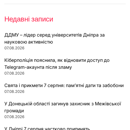
Недавні записи
ДДМУ – лідер серед університетів Дніпра за
науковою активністю
07.08.2026
Кіберполіція пояснила, як відновити доступ до
Telegram-акаунта після зламу
07.08.2026
Свята і прикмети 7 серпня: пам’ятні дати та забобони
07.08.2026
У Донецькій області загинув захисник з Межівської
громади
07.08.2026
У Дніпрі 7 серпня частково припинять