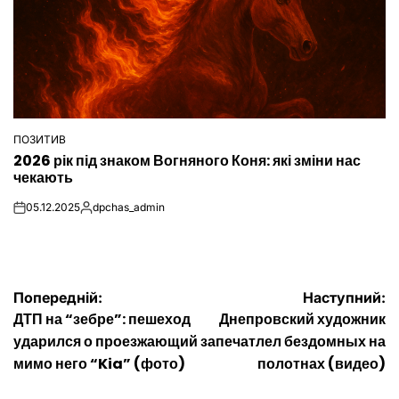
ПОЗИТИВ
ОПУБЛІКУВАТИ
2026 рік під знаком Вогняного Коня: які зміни нас
У
чекають
05.12.2025
dpchas_admin
on
Опубліковано
Навігація
Попередній:
Наступний:
ДТП на “зебре”: пешеход
Днепровский художник
записів
ударился о проезжающий
запечатлел бездомных на
мимо него “Kia” (фото)
полотнах (видео)