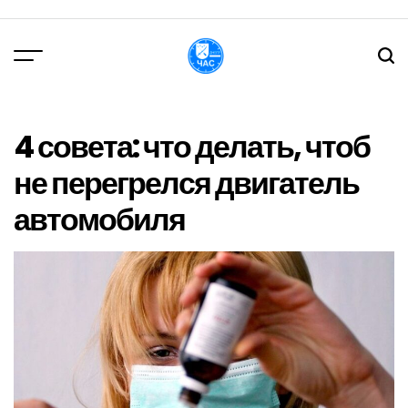
Перейти
до
вмісту
DPChas
4 совета: что делать, чтоб
не перегрелся двигатель
автомобиля