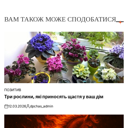
ВАМ ТАКОЖ МОЖЕ СПОДОБАТИСЯ
ПОЗИТИВ
ОПУБЛІКУВАТИ
Три рослини, які приносять щастя у ваш дім
У
12.03.2026
dpchas_admin
on
Опубліковано