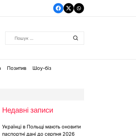
Facebook
Twitter
WhatsApp
Пошук:
а
Позитив
Шоу-біз
Недавні записи
Українці в Польщі мають оновити
паспортні дані до серпня 2026