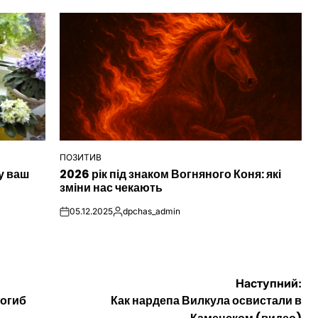
ПОЗИТИВ
ОПУБЛІКУВАТИ
у ваш
2026 рік під знаком Вогняного Коня: які
У
зміни нас чекають
05.12.2025
dpchas_admin
on
Опубліковано
Наступний:
погиб
Как нардепа Вилкула освистали в