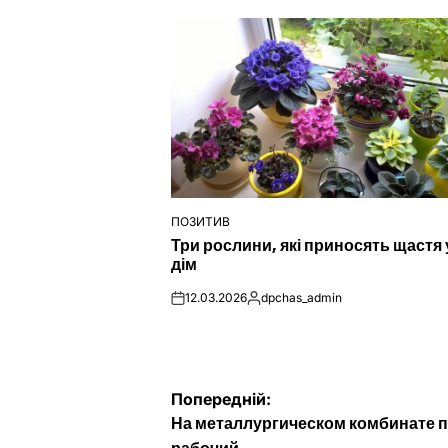
ПОЗИТИВ
ОПУБЛІКУВАТИ
Три рослини, які приносять щастя 
У
дім
12.03.2026
dpchas_admin
on
Опубліковано
Навігація
Попередній:
На металлургическом комбинате 