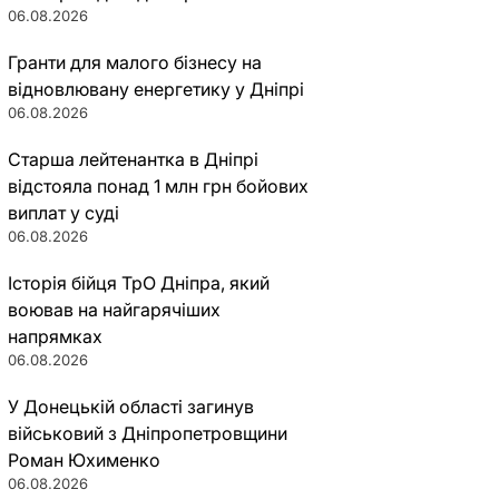
06.08.2026
Гранти для малого бізнесу на
відновлювану енергетику у Дніпрі
06.08.2026
Старша лейтенантка в Дніпрі
відстояла понад 1 млн грн бойових
виплат у суді
06.08.2026
Історія бійця ТрО Дніпра, який
воював на найгарячіших
напрямках
06.08.2026
У Донецькій області загинув
військовий з Дніпропетровщини
Роман Юхименко
06.08.2026