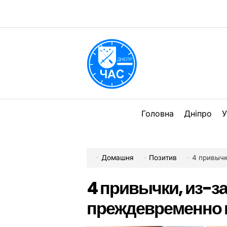
Перейти
до
вмісту
DPChas
Головна
Дніпро
У
Домашня
Позитив
4 привычк
4 привычки, из-з
преждевременно 