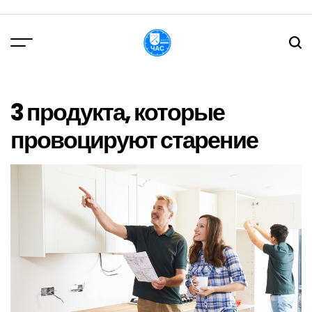
Перейти
до
вмісту
DPChas
3 продукта, которые
провоцируют старение