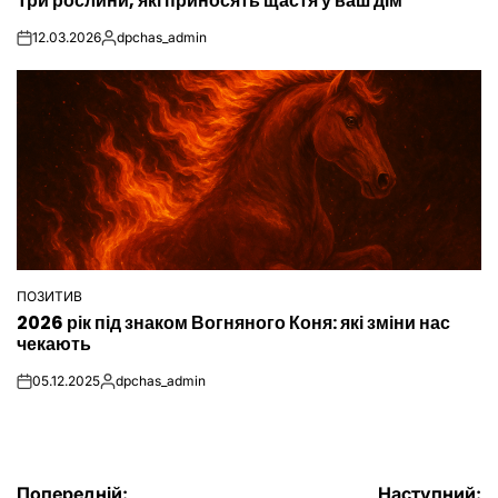
Три рослини, які приносять щастя у ваш дім
У
12.03.2026
dpchas_admin
on
Опубліковано
ПОЗИТИВ
ОПУБЛІКУВАТИ
2026 рік під знаком Вогняного Коня: які зміни нас
У
чекають
05.12.2025
dpchas_admin
on
Опубліковано
Попередній:
Наступний: