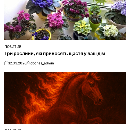
ПОЗИТИВ
ОПУБЛІКУВАТИ
Три рослини, які приносять щастя у ваш дім
У
12.03.2026
dpchas_admin
on
Опубліковано