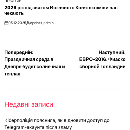
ПОЗИТИВ
ОПУБЛІКУВАТИ
2026 рік під знаком Вогняного Коня: які зміни нас
У
чекають
05.12.2025
dpchas_admin
on
Опубліковано
Навігація
Попередній:
Наступний:
Праздничная среда в
ЕВРО-2016. Фиаско
записів
Днепре будет солнечная и
сборной Голландии
теплая
Недавні записи
Кіберполіція пояснила, як відновити доступ до
Telegram-акаунта після зламу