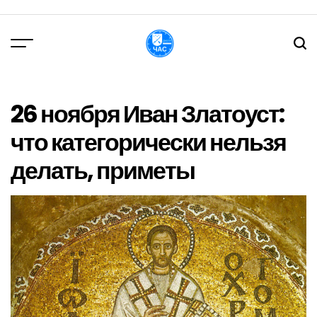
Перейти
до
вмісту
DPChas
26 ноября Иван Златоуст:
что категорически нельзя
делать, приметы