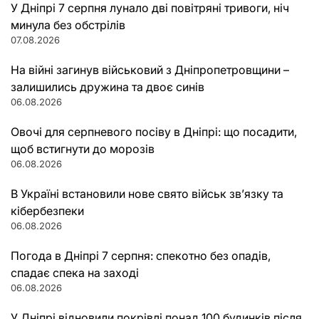
У Дніпрі 7 серпня лунало дві повітряні тривоги, ніч
минула без обстрілів
07.08.2026
На війні загинув військовий з Дніпропетровщини –
залишились дружина та двоє синів
06.08.2026
Овочі для серпневого посіву в Дніпрі: що посадити,
щоб встигнути до морозів
06.08.2026
В Україні встановили нове свято військ зв’язку та
кібербезпеки
06.08.2026
Погода в Дніпрі 7 серпня: спекотно без опадів,
спадає спека на заході
06.08.2026
У Дніпрі відновили покрівлі понад 100 будинків після