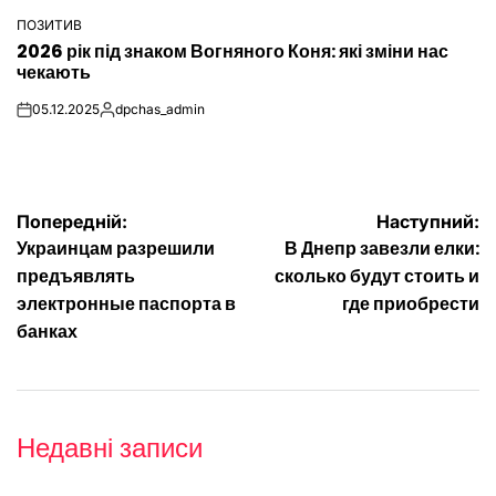
ПОЗИТИВ
ОПУБЛІКУВАТИ
2026 рік під знаком Вогняного Коня: які зміни нас
У
чекають
05.12.2025
dpchas_admin
on
Опубліковано
Навігація
Попередній:
Наступний:
Украинцам разрешили
В Днепр завезли елки:
записів
предъявлять
сколько будут стоить и
электронные паспорта в
где приобрести
банках
Недавні записи