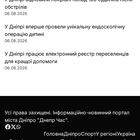
обстрілів
06.08.2026
У Дніпрі вперше провели унікальну ендоскопічну
операцію дитині
06.08.2026
У Дніпрі працює електронний реєстр переселенців
для кращої допомоги
06.08.2026
Усі права захищені. Інформаційно-новинний портал
міста Дніпро "Днепр Час".
Facebook
Twitter
WhatsApp
Головна
Дніпро
Спорт
У регіоні
Україна