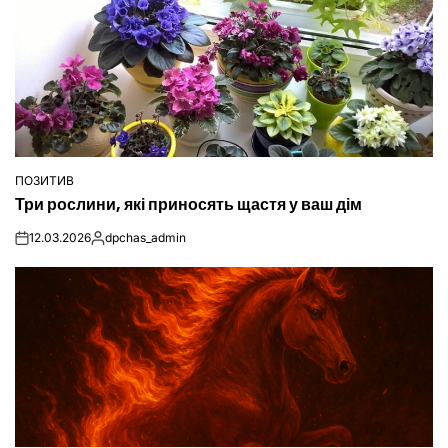
ПОЗИТИВ
ОПУБЛІКУВАТИ
Три рослини, які приносять щастя у ваш дім
У
12.03.2026
dpchas_admin
on
Опубліковано