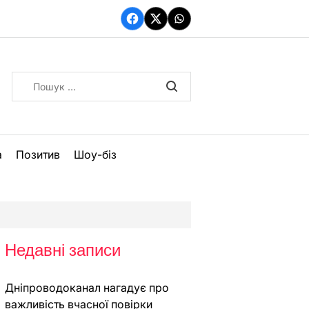
Facebook
Twitter
WhatsApp
Пошук:
а
Позитив
Шоу-біз
Недавні записи
Дніпроводоканал нагадує про
важливість вчасної повірки