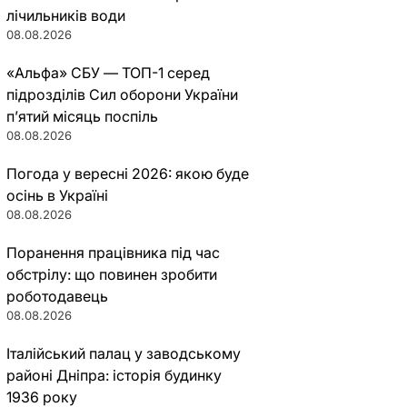
лічильників води
08.08.2026
«Альфа» СБУ — ТОП-1 серед
підрозділів Сил оборони України
п’ятий місяць поспіль
08.08.2026
Погода у вересні 2026: якою буде
осінь в Україні
08.08.2026
Поранення працівника під час
обстрілу: що повинен зробити
роботодавець
08.08.2026
Італійський палац у заводському
районі Дніпра: історія будинку
1936 року