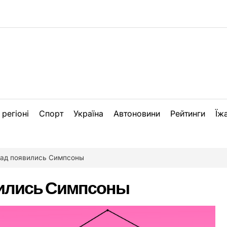
 регіоні
Спорт
Україна
Автоновини
Рейтинги
Їж
зад появились Симпсоны
вились Симпсоны