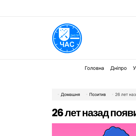
Перейти
до
вмісту
DPChas
Головна
Дніпро
У
Домашня
Позитив
26 лет на
26 лет назад поя