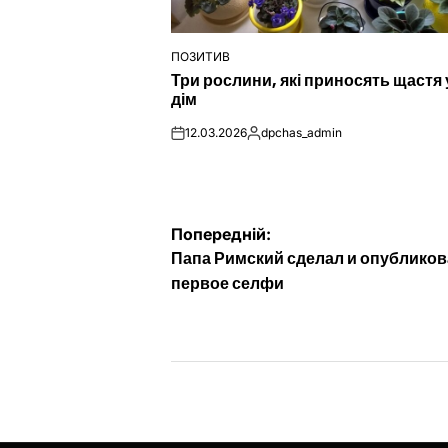
ПОЗИТИВ
ОПУБЛІКУВАТИ
Три рослини, які приносять щастя 
У
дім
12.03.2026
dpchas_admin
on
Опубліковано
Навігація
Попередній:
Папа Римский сделал и опубликов
записів
первое селфи