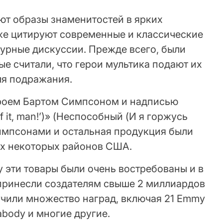
ют образы знаменитостей в ярких
кже цитируют современные и классические
урные дискуссии. Прежде всего, были
е считали, что герои мультика подают их
ля подражания.
ероем Бартом Симпсоном и надписью
f it, man!’)» (Неспособный (И я горжусь
 Симпсонами и остальная продукция были
ах некоторых районов США.
у эти товары были очень востребованы и в
принесли создателям свыше 2 миллиардов
чили множество наград, включая 21 Emmy
eabody и многие другие.