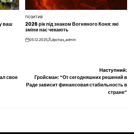
ПОЗИТИВ
ОПУБЛІКУВАТИ
у ваш
2026 рік під знаком Вогняного Коня: які
У
зміни нас чекають
05.12.2025
dpchas_admin
on
Опубліковано
Наступний:
ал свое
Гройсман: “От сегодняшних решений в
Раде зависит финансовая стабильность в
стране”