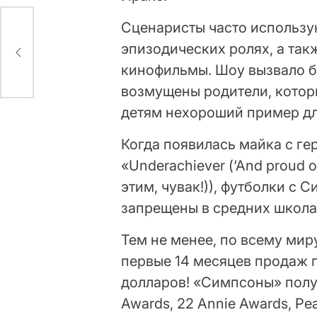
Сценаристы часто использу
эпизодических ролях, а та
и
кинофильмы. Шоу вызвало б
возмущены родители, которы
детям нехороший пример д
Когда появилась майка с г
«Underachiever (‘And proud o
этим, чувак!)), футболки с
запрещены в средних школ
Тем не менее, по всему мир
первые 14 месяцев продаж 
долларов! «Симпсоны» полу
Awards, 22 Annie Awards, P