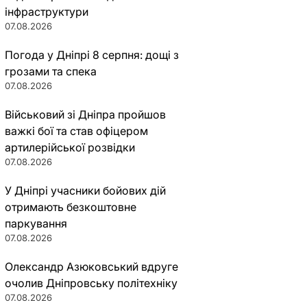
інфраструктури
07.08.2026
Погода у Дніпрі 8 серпня: дощі з
грозами та спека
07.08.2026
Військовий зі Дніпра пройшов
важкі бої та став офіцером
артилерійської розвідки
07.08.2026
У Дніпрі учасники бойових дій
отримають безкоштовне
паркування
07.08.2026
Олександр Азюковський вдруге
очолив Дніпровську політехніку
07.08.2026