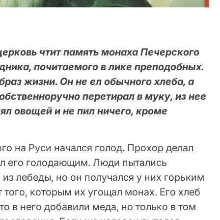
церковь чтит память монаха Печерского
дника, почитаемого в лике преподобных.
браз жизни. Он не ел обычного хлеба, а
обственноручно перетирал в муку, из нее
лял овощей и не пил ничего, кроме
го на Руси начался голод. Прохор делал
ал его голодающим. Люди пытались
 из лебеды, но он получался у них горьким
 того, которым их угощал монах. Его хлеб
о в него добавили меда, но только в том