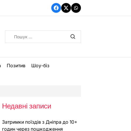
Facebook
Twitter
WhatsApp
Пошук:
а
Позитив
Шоу-біз
Недавні записи
Затримки поїздів з Дніпра до 10+
годин через пошкодження