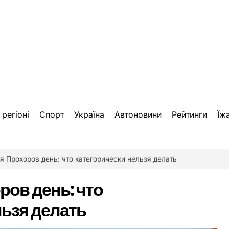
 регіоні
Спорт
Україна
Автоновини
Рейтинги
Їж
я Прохоров день: что категорически нельзя делать
ров день: что
льзя делать