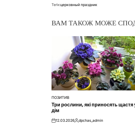
Теґи:
церковный праздник
ВАМ ТАКОЖ МОЖЕ СПО
ПОЗИТИВ
ОПУБЛІКУВАТИ
Три рослини, які приносять щастя 
У
дім
12.03.2026
dpchas_admin
on
Опубліковано