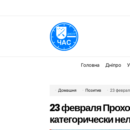
Перейти
до
вмісту
DPChas
Головна
Дніпро
У
Домашня
Позитив
23 феврал
23 февраля Прохо
категорически не