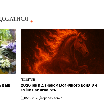
ДОБАТИСЯ
ПОЗИТИВ
ОПУБЛІКУВАТИ
у ваш
2026 рік під знаком Вогняного Коня: які
У
зміни нас чекають
05.12.2025
dpchas_admin
on
Опубліковано