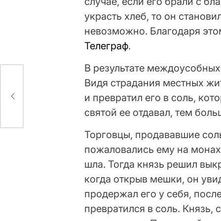
случае, если его брали с бл
украсть хлеб, то он станови
невозможно. Благодаря это
Телеграф
.
В результате междоусобных 
Видя страдания местных жит
нюю
и превратил его в соль, ко
святой ее отдавал, тем боль
Торговцы, продававшие сол
пожаловались ему на монаха
шла. Тогда князь решил вык
когда открыв мешки, он уви
продержал его у себя, после
превратился в соль. Князь, 