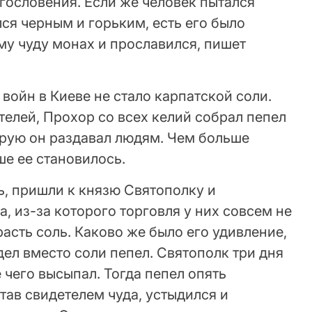
агословения. Если же человек пытался
лся черным и горьким, есть его было
му чуду монах и прославился, пишет
войн в Киеве не стало карпатской соли.
елей, Прохор со всех келий собрал пепел
торую он раздавал людям. Чем больше
ше ее становилось.
ь, пришли к князю Святополку и
, из-за которого торговля у них совсем не
расть соль. Каково же было его удивление,
дел вместо соли пепел. Святополк три дня
 чего высыпал. Тогда пепел опять
став свидетелем чуда, устыдился и