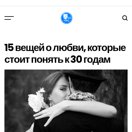
Перейти
до
вмісту
DPChas
15 вещей о любви, которые
стоит понять к 30 годам