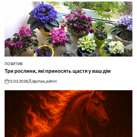
ПОЗИТИВ
ОПУБЛІКУВАТИ
Три рослини, які приносять щастя у ваш дім
У
12.03.2026
dpchas_admin
on
Опубліковано