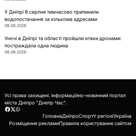
У Дніпрі 8 серпня тимчасово припинили
водопостачання за кількома адресами
08.08.2026
Уночі в Дніпрі та області пройшли атаки дронами:
постраждала одна людина
08.08.2026
Усі права захищені. Інформаційно-новинний портал
міста Дніпро "Днепр Час".
Facebook
Twitter
WhatsApp
Головна
Дніпро
Спорт
У регіоні
Україна
Розміщення реклами
Правила користування сайтом