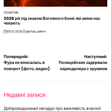
ПОЗИТИВ
ОПУБЛІКУВАТИ
2026 рік під знаком Вогняного Коня: які зміни нас
У
чекають
05.12.2025
dpchas_admin
on
Опубліковано
Навігація
Попередній:
Наступний:
Фура не вписалась в
Полицейские задержали
записів
поворот (фото, видео)
наркодилера с оружием
Недавні записи
Дніпроводоканал нагадує про важливість вчасної