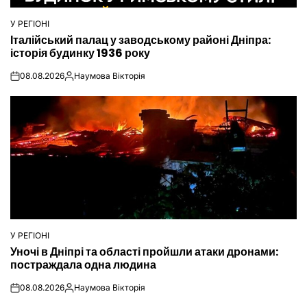
У РЕГІОНІ
ОПУБЛІКУВАТИ
Італійський палац у заводському районі Дніпра:
У
історія будинку 1936 року
08.08.2026
Наумова Вікторія
on
Опубліковано
У РЕГІОНІ
ОПУБЛІКУВАТИ
Уночі в Дніпрі та області пройшли атаки дронами:
У
постраждала одна людина
08.08.2026
Наумова Вікторія
on
Опубліковано