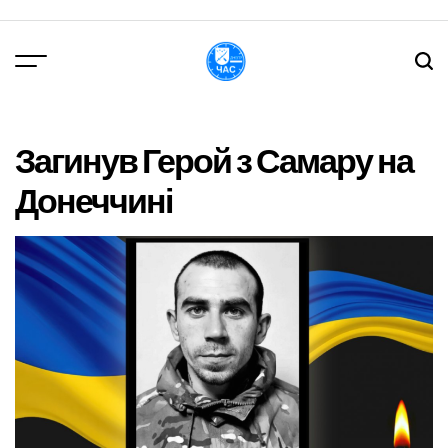
Перейти
до
вмісту
DPChas
Загинув Герой з Самару на
Донеччині