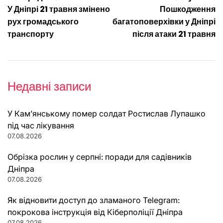
Навігація
У Дніпрі 21 травня змінено
Пошкодження
записів
рух громадського
багатоповерхівки у Дніпрі
транспорту
після атаки 21 травня
Недавні записи
У Кам’янському помер солдат Ростислав Лупашко
під час лікування
07.08.2026
Обрізка рослин у серпні: поради для садівників
Дніпра
07.08.2026
Як відновити доступ до зламаного Telegram:
покрокова інструкція від Кіберполіції Дніпра
07.08.2026