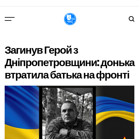
Перейти
до
вмісту
DPChas
Загинув Герой з
Дніпропетровщини: донька
втратила батька на фронті