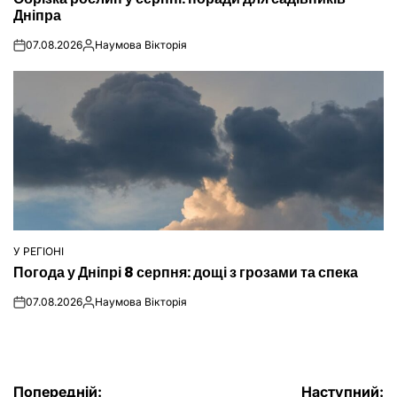
У
Дніпра
07.08.2026
Наумова Вікторія
on
Опубліковано
У РЕГІОНІ
ОПУБЛІКУВАТИ
Погода у Дніпрі 8 серпня: дощі з грозами та спека
У
07.08.2026
Наумова Вікторія
on
Опубліковано
Попередній:
Наступний: