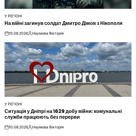
У РЕГІОНІ
ОПУБЛІКУВАТИ
На війні загинув солдат Дмитро Дімов з Нікополя
У
10.08.2026
Наумова Вікторія
on
Опубліковано
У РЕГІОНІ
ОПУБЛІКУВАТИ
Ситуація у Дніпрі на 1629 добу війни: комунальні
У
служби працюють без перерви
10.08.2026
Наумова Вікторія
on
Опубліковано