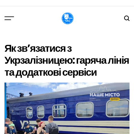
Перейти
до
вмісту
DPChas
Як зв’язатися з
Укрзалізницею: гаряча лінія
та додаткові сервіси