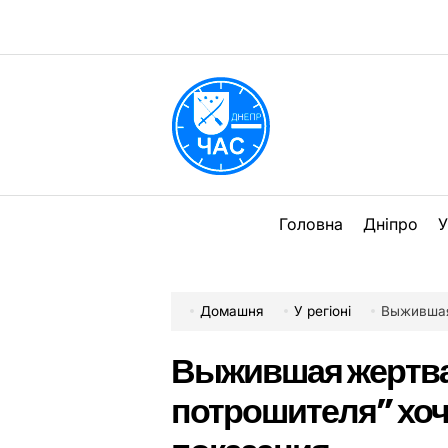
Перейти
до
вмісту
DPChas
Головна
Дніпро
У
Домашня
У регіоні
Выжившая ж
Выжившая жертва
потрошителя” хоч