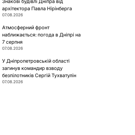
Знакові будівлі Дніпра від
архітектора Павла Нірінберга
07.08.2026
Атмосферний фронт
наближається: погода в Дніпрі на
7 серпня
07.08.2026
У Дніпропетровській області
загинув командир взводу
безпілотників Сергій Тухватулін
07.08.2026