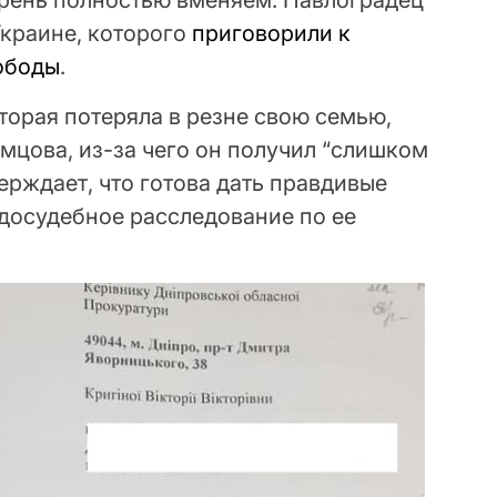
арень полностью вменяем. Павлоградец
Украине, которого
приговорили к
ободы
.
торая потеряла в резне свою семью,
емцова, из-за чего он получил “слишком
верждает, что готова дать правдивые
 досудебное расследование по ее