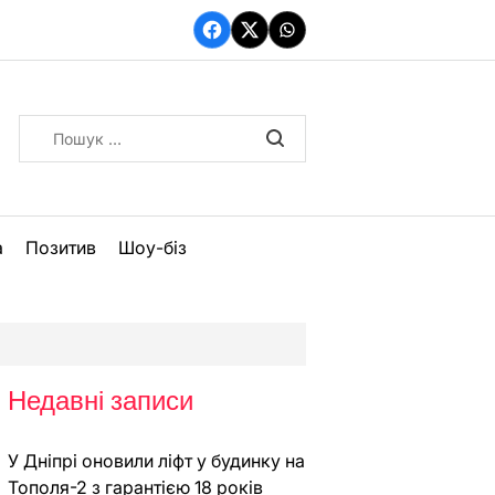
Facebook
Twitter
WhatsApp
Пошук:
а
Позитив
Шоу-біз
Недавні записи
У Дніпрі оновили ліфт у будинку на
Тополя-2 з гарантією 18 років