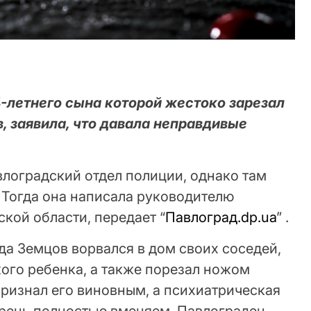
4-летнего сына которой жестоко зарезал
, заявила, что давала неправдивые
влоградский отдел полиции, однако там
Тогда она написала руководителю
кой области, передает “
Павлоград.dp.ua
” .
да Земцов ворвался в дом своих соседей,
ого ребенка, а также порезал ножом
ризнал его виновным, а психиатрическая