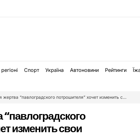
 регіоні
Спорт
Україна
Автоновини
Рейтинги
Їж
ертва “павлоградского потрошителя” хочет изменить свои показания
 “павлоградского
ет изменить свои