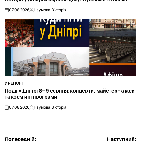
07.08.2026
Наумова Вікторія
on
Опубліковано
У РЕГІОНІ
ОПУБЛІКУВАТИ
Події у Дніпрі 8–9 серпня: концерти, майстер-класи
У
та космічні програми
07.08.2026
Наумова Вікторія
on
Опубліковано
Попередній:
Наступний: