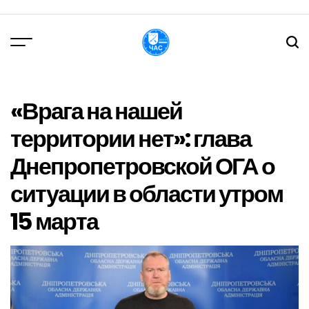
Перейти
до
вмісту
DPChas
«Врага на нашей
территории нет»: глава
Днепропетровской ОГА о
ситуации в области утром
15 марта