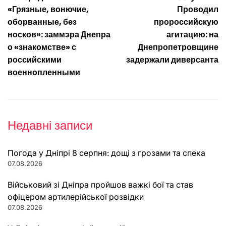
Навігація
«Грязные, вонючие,
Проводил
записів
оборванные, без
пророссийскую
носков»: заммэра Днепра
агитацию: на
о «знакомстве» с
Днепропетровщине
российскими
задержали диверсанта
военнопленными
Недавні записи
Погода у Дніпрі 8 серпня: дощі з грозами та спека
07.08.2026
Військовий зі Дніпра пройшов важкі бої та став
офіцером артилерійської розвідки
07.08.2026