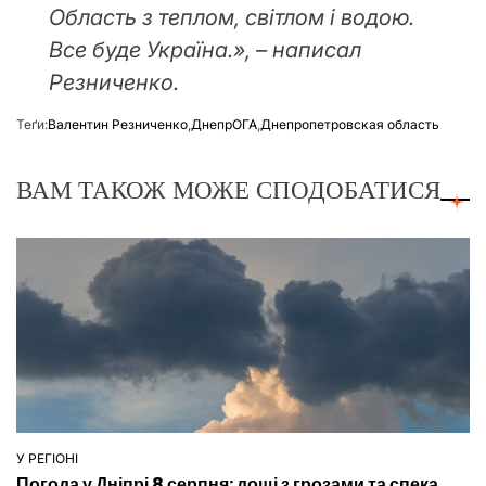
Область з теплом, світлом і водою.
Все буде Україна.», – написал
Резниченко.
Теґи:
Валентин Резниченко
,
ДнепрОГА
,
Днепропетровская область
ВАМ ТАКОЖ МОЖЕ СПОДОБАТИСЯ
У РЕГІОНІ
ОПУБЛІКУВАТИ
Погода у Дніпрі 8 серпня: дощі з грозами та спека
У