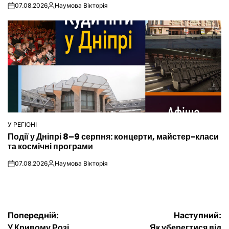
07.08.2026
Наумова Вікторія
on
Опубліковано
У РЕГІОНІ
ОПУБЛІКУВАТИ
Події у Дніпрі 8–9 серпня: концерти, майстер-класи
У
та космічні програми
07.08.2026
Наумова Вікторія
on
Опубліковано
Навігація
Попередній:
Наступний:
У Кривому Розі
Як уберегтися від