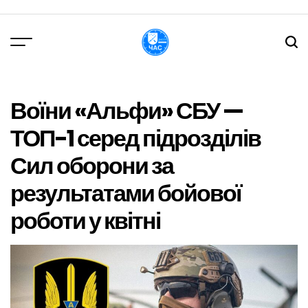
Перейти
до
вмісту
DPChas
Воїни «Альфи» СБУ —
ТОП-1 серед підрозділів
Сил оборони за
результатами бойової
роботи у квітні