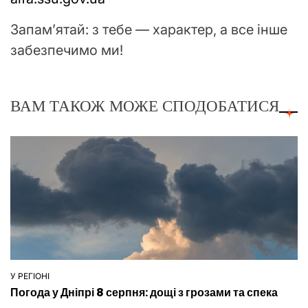
Запам’ятай: з тебе — характер, а все інше
забезпечимо ми!
ВАМ ТАКОЖ МОЖЕ СПОДОБАТИСЯ
У РЕГІОНІ
ОПУБЛІКУВАТИ
Погода у Дніпрі 8 серпня: дощі з грозами та спека
У