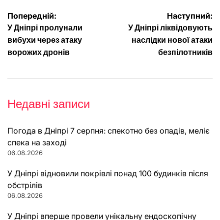
Навігація
Попередній:
Наступний:
У Дніпрі пролунали
У Дніпрі ліквідовують
записів
вибухи через атаку
наслідки нової атаки
ворожих дронів
безпілотників
Недавні записи
Погода в Дніпрі 7 серпня: спекотно без опадів, меліє
спека на заході
06.08.2026
У Дніпрі відновили покрівлі понад 100 будинків після
обстрілів
06.08.2026
У Дніпрі вперше провели унікальну ендоскопічну