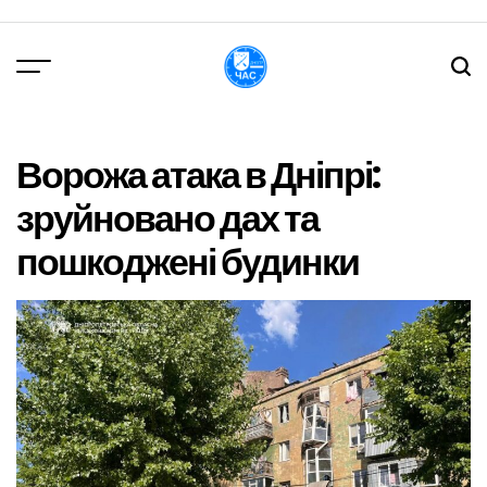
Перейти
до
вмісту
DPChas
Ворожа атака в Дніпрі:
зруйновано дах та
пошкоджені будинки