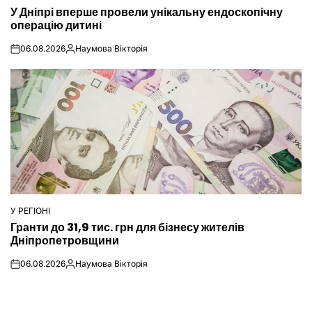
ОПУБЛІКУВАТИ
У Дніпрі вперше провели унікальну ендоскопічну
У
операцію дитині
06.08.2026
Наумова Вікторія
on
Опубліковано
У РЕГІОНІ
ОПУБЛІКУВАТИ
Гранти до 31,9 тис. грн для бізнесу жителів
У
Дніпропетровщини
06.08.2026
Наумова Вікторія
on
Опубліковано