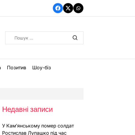
Facebook
Twitter
WhatsApp
Пошук:
а
Позитив
Шоу-біз
Недавні записи
У Кам’янському помер солдат
Ростислав Лупашко під час