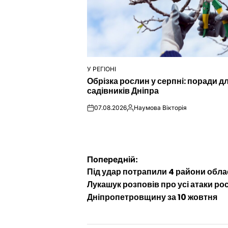
У РЕГІОНІ
ОПУБЛІКУВАТИ
Обрізка рослин у серпні: поради д
У
садівників Дніпра
07.08.2026
Наумова Вікторія
on
Опубліковано
Навігація
Попередній:
Під удар потрапили 4 райони облас
записів
Лукашук розповів про усі атаки рос
Дніпропетровщину за 10 жовтня