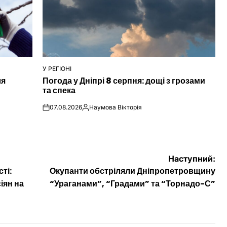
У РЕГІОНІ
ОПУБЛІКУВАТИ
ля
Погода у Дніпрі 8 серпня: дощі з грозами
У
та спека
07.08.2026
Наумова Вікторія
on
Опубліковано
Наступний:
ті:
Окупанти обстріляли Дніпропетровщину
іян на
“Ураганами”, “Градами” та “Торнадо-С”