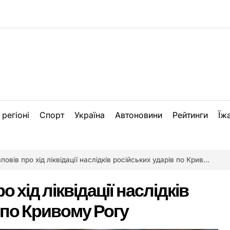
 регіоні
Спорт
Україна
Автоновини
Рейтинги
Їж
овів про хід ліквідації наслідків російських ударів по Кривому Рогу
о хід ліквідації наслідків
 по Кривому Рогу