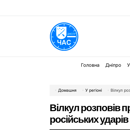
Перейти
до
вмісту
DPChas
Головна
Дніпро
У
Домашня
У регіоні
Вілкул розп
Вілкул розповів пр
російських ударів