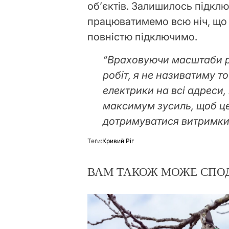
об’єктів. Залишилось підкл
працюватимемо всю ніч, що 
повністю підключимо.
“Враховуючи масштаби р
робіт, я не називатиму т
електрики на всі адреси
максимум зусиль, щоб ц
дотримуватися витримки
Теґи:
Кривий Ріг
ВАМ ТАКОЖ МОЖЕ СПО