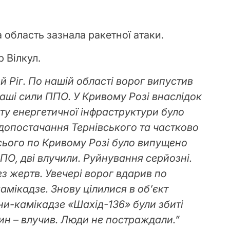
 область зазнала ракетної атаки.
 Вілкул.
ий Ріг. По нашій області ворог випустив
 наші сили ППО. У Кривому Розі внаслідок
ту енергетичної інфраструктури було
допостачання Тернівського та частково
сього по Кривому Розі було випущено
ПО, дві влучили. Руйнування серйозні.
з жертв. Увечері ворог вдарив по
мікадзе. Знову цілилися в об’єкт
ни-камікадзе «Шахід-136» були збиті
н – влучив. Люди не постраждали.”