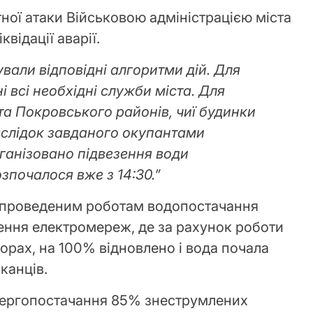
тної атаки Військовою адміністрацією міста
квідації аварії.
вали відповідні алгоритми дій. Для
ні всі необхідні служби міста. Для
та Покровського районів, чиї будинки
аслідок завданого окупантами
рганізовано підвезення води
зпочалося вже з 14:30.”
о проведеним роботам водопостачання
чення електромереж, де за рахунок роботи
орах, на 100% відновлено і вода почала
канців.
енергопостачання 85% знеструмлених