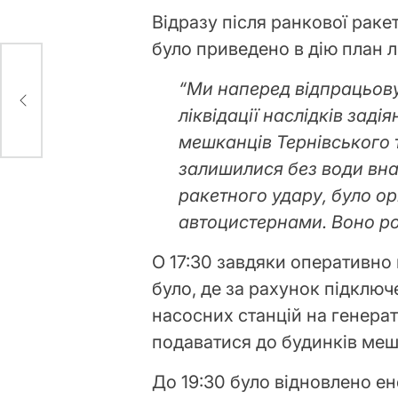
Відразу після ранкової раке
було приведено в дію план лі
сі
“Ми наперед відпрацьову
ину
ліквідації наслідків задія
мешканців Тернівського 
залишилися без води вн
ракетного удару, було о
автоцистернами. Воно ро
О 17:30 завдяки оперативн
було, де за рахунок підклю
насосних станцій на генерат
подаватися до будинків меш
До 19:30 було відновлено 