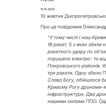
У РЕГІОНІ
ОПУБЛІКУВАТИ
У
10.10.2022
10 жевтня Дніпропетровська
Про це повідомив Олександр
“У тому числі і наш Крив
18 ракет, 5 з яких збили
ракетного удару по об’єк
порушено електро- та во
Покровського районів. У
три ракети. Одну збило П
Слава Богу, обійшлося бе
Кривому Рогу дронами-ка
інфраструктури. Два дро
нашими силами ППО. Оди