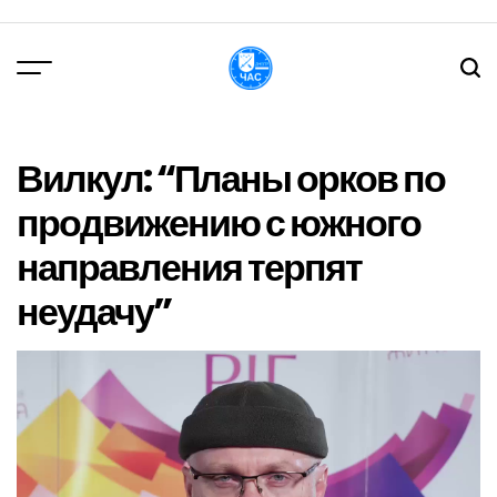
Перейти
до
вмісту
DPChas
Вилкул: “Планы орков по
продвижению с южного
направления терпят
неудачу”