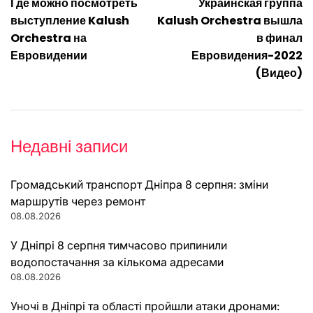
Где можно посмотреть
Украинская группа
записів
выступление Kalush
Kalush Orchestra вышла
Orchestra на
в финал
Евровидении
Евровидения-2022
(Видео)
Недавні записи
Громадський транспорт Дніпра 8 серпня: зміни
маршрутів через ремонт
08.08.2026
У Дніпрі 8 серпня тимчасово припинили
водопостачання за кількома адресами
08.08.2026
Уночі в Дніпрі та області пройшли атаки дронами: