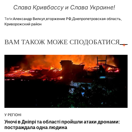
Слава Кривбассу и Слава Украине!
Теґи:
Александр Вилкул
,
вторжение РФ
,
Днепропетровская область
,
Криворожский район
ВАМ ТАКОЖ МОЖЕ СПОДОБАТИСЯ
У РЕГІОНІ
ОПУБЛІКУВАТИ
Уночі в Дніпрі та області пройшли атаки дронами:
У
постраждала одна людина