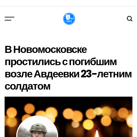
Перейти
до
вмісту
DPChas
В Новомосковске
простились с погибшим
возле Авдеевки 23-летним
солдатом