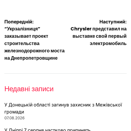
Навігація
Попередній:
Наступний:
“Укрзалізниця”
Chrysler представил на
записів
заказывает проект
выставке свой первый
строительства
электромобиль
железнодорожного моста
на Днепропетровщине
Недавні записи
У Донецькій області загинув захисник з Межівської
громади
07.08.2026
У Дніпрі 7 серпня частково припинять