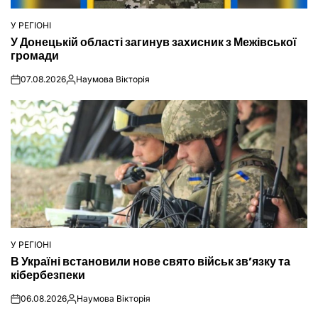
У РЕГІОНІ
ОПУБЛІКУВАТИ
У Донецькій області загинув захисник з Межівської
У
громади
07.08.2026
Наумова Вікторія
on
Опубліковано
У РЕГІОНІ
ОПУБЛІКУВАТИ
В Україні встановили нове свято військ зв’язку та
У
кібербезпеки
06.08.2026
Наумова Вікторія
on
Опубліковано