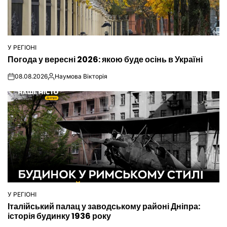
У РЕГІОНІ
ОПУБЛІКУВАТИ
Погода у вересні 2026: якою буде осінь в Україні
У
08.08.2026
Наумова Вікторія
on
Опубліковано
У РЕГІОНІ
ОПУБЛІКУВАТИ
Італійський палац у заводському районі Дніпра:
У
історія будинку 1936 року