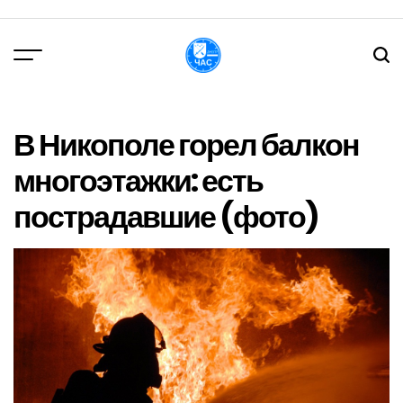
Перейти
до
вмісту
DPChas
В Никополе горел балкон
многоэтажки: есть
пострадавшие (фото)