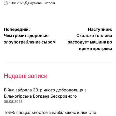
08.08.2026
Наумова Вікторія
on
Опубліковано
Навігація
Попередній:
Наступний:
Чем грозит здоровью
Сколько топлива
записів
злоупотребление сыром
расходует машина во
время прогрева
Недавні записи
Війна забрала 23-річного добровольця з
Вільногірська Богдана Бескровного
08.08.2026
Топ-5 спеціальностей з найбільшою кількістю