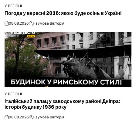
У РЕГІОНІ
ОПУБЛІКУВАТИ
Погода у вересні 2026: якою буде осінь в Україні
У
08.08.2026
Наумова Вікторія
on
Опубліковано
У РЕГІОНІ
ОПУБЛІКУВАТИ
Італійський палац у заводському районі Дніпра:
У
історія будинку 1936 року
08.08.2026
Наумова Вікторія
on
Опубліковано