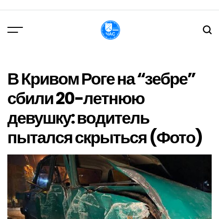
Перейти
до
вмісту
DPChas
В Кривом Роге на “зебре”
сбили 20-летнюю
девушку: водитель
пытался скрыться (Фото)