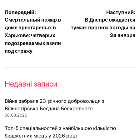
Навігація
Попередній:
Наступний:
Смертельный пожар в
В Днепре ожидается
записів
доме престарелых в
туман: прогноз погоды на
Харькове: четверых
24 января
подозреваемых взяли
под стражу
Недавні записи
Війна забрала 23-річного добровольця з
Вільногірська Богдана Бескровного
08.08.2026
Топ-5 спеціальностей з найбільшою кількістю
бюджетних місць у 2026 році