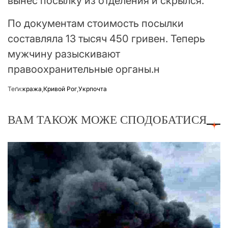
вынес посылку из отделения и скрылся.
По документам стоимость посылки
составляла 13 тысяч 450 гривен. Теперь
мужчину разыскивают
правоохранительные органы.н
Теґи:
кража
,
Кривой Рог
,
Укрпочта
ВАМ ТАКОЖ МОЖЕ СПОДОБАТИСЯ