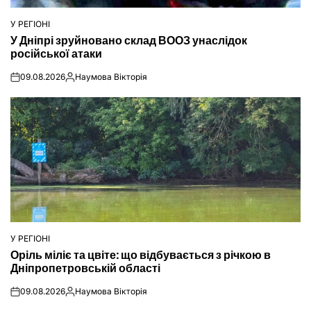
У РЕГІОНІ
ОПУБЛІКУВАТИ
У Дніпрі зруйновано склад ВООЗ унаслідок
У
російської атаки
09.08.2026
Наумова Вікторія
on
Опубліковано
У РЕГІОНІ
ОПУБЛІКУВАТИ
Оріль міліє та цвіте: що відбувається з річкою в
У
Дніпропетровській області
09.08.2026
Наумова Вікторія
on
Опубліковано