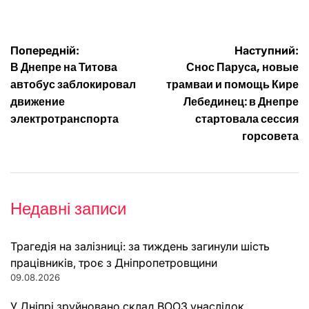
Навігація
Попередній:
Наступний:
В Днепре на Титова
Снос Паруса, новые
записів
автобус заблокировал
трамваи и помощь Кире
движение
Лебединец: в Днепре
электротранспорта
стартовала сессия
горсовета
Недавні записи
Трагедія на залізниці: за тиждень загинули шість
працівників, троє з Дніпропетровщини
09.08.2026
У Дніпрі зруйновано склад ВООЗ унаслідок