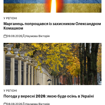
У РЕГІОНІ
ОПУБЛІКУВАТИ
Марганець попрощався із захисником Олександром
У
Комашком
09.08.2026
Наумова Вікторія
on
Опубліковано
У РЕГІОНІ
ОПУБЛІКУВАТИ
Погода у вересні 2026: якою буде осінь в Україні
У
08.08.2026
Наумова Вікторія