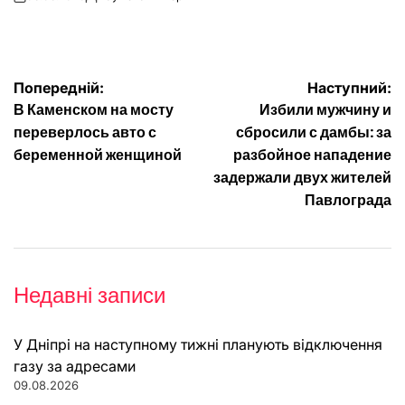
on
Опубліковано
Навігація
Попередній:
Наступний:
В Каменском на мосту
Избили мужчину и
записів
переверлось авто с
сбросили с дамбы: за
беременной женщиной
разбойное нападение
задержали двух жителей
Павлограда
Недавні записи
У Дніпрі на наступному тижні планують відключення
газу за адресами
09.08.2026