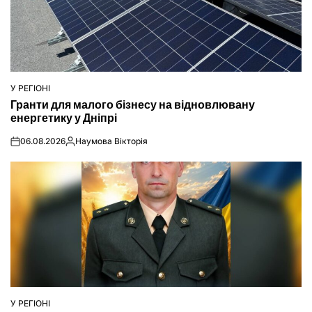
У РЕГІОНІ
ОПУБЛІКУВАТИ
Гранти для малого бізнесу на відновлювану
У
енергетику у Дніпрі
06.08.2026
Наумова Вікторія
on
Опубліковано
У РЕГІОНІ
ОПУБЛІКУВАТИ