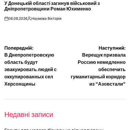
У Донецькій області загинув військовий з
У
Дніпропетровщини Роман Юхименко
06.08.2026
Наумова Вікторія
on
Опубліковано
Навігація
Попередній:
Наступний:
В Днепропетровскую
Верещук призвала
записів
область будут
Россию немедленно
эвакуировать людей с
обеспечить
оккупированных сел
гуманитарный коридор
Херсонщины
из “Азовстали”
Недавні записи