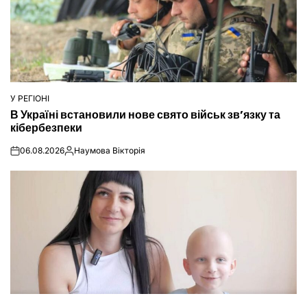
У РЕГІОНІ
ОПУБЛІКУВАТИ
В Україні встановили нове свято військ зв’язку та
У
кібербезпеки
06.08.2026
Наумова Вікторія
on
Опубліковано