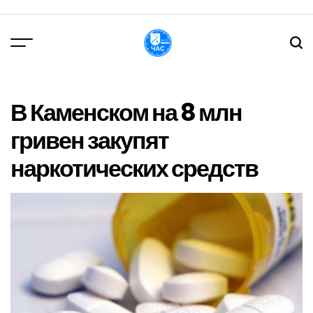
Перейти
до
вмісту
DPChas
В Каменском на 8 млн
гривен закупят
наркотических средств