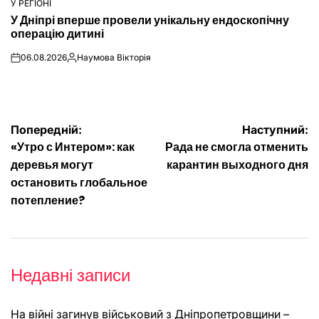
У РЕГІОНІ
ОПУБЛІКУВАТИ
У Дніпрі вперше провели унікальну ендоскопічну
У
операцію дитині
06.08.2026
Наумова Вікторія
on
Опубліковано
Навігація
Попередній:
Наступний:
«Утро с Интером»: как
Рада не смогла отменить
записів
деревья могут
карантин выходного дня
остановить глобальное
потепление?
Недавні записи
На війні загинув військовий з Дніпропетровщини –