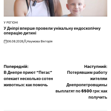
У РЕГІОНІ
ОПУБЛІКУВАТИ
У Дніпрі вперше провели унікальну ендоскопічну
У
операцію дитині
06.08.2026
Наумова Вікторія
on
Опубліковано
Навігація
Попередній:
Наступний:
В Днепре приют “Пегас”
Потерявшим работу
записів
опекает несколько сотен
жителям
животных: как помочь
Днепропетровщины
выплатят по 6500 грн: как
получить