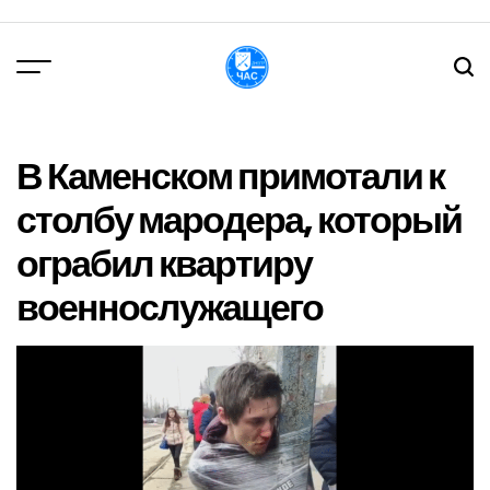
Перейти
до
вмісту
DPChas
В Каменском примотали к
столбу мародера, который
ограбил квартиру
военнослужащего