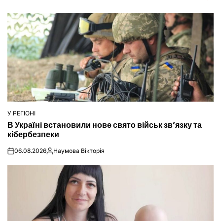
У РЕГІОНІ
ОПУБЛІКУВАТИ
В Україні встановили нове свято військ зв’язку та
У
кібербезпеки
06.08.2026
Наумова Вікторія
on
Опубліковано